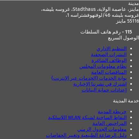
مدينة
ماينز، عاصمة الولاية،
Stadthaus، غروسه بليشه،
غروسه بليشه 46/لوفنهوفشتراسه 1،
55116 ماينز
115 - رقم هاتف السلطات
الوصول السريع
التنظيم الإداري
النشرات الصحفية
الوظائف الشاغرة
نظام معلومات المجلس
المناقصات العامة
بوابة الخدمات (الخدمات عبر الإنترنت)
اشترك في نشرتنا الإخبارية
إعدادات حماية البيانات
خدمة المدينة
خريطة المدينة
النقاط الساخنة لشبكة WLAN اللاسلكية
المراحيض العامة
معلومات الجدول الزمني
دليل الرضاعة الطبيعية وتغيير الحفاضات