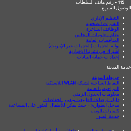
115 - رقم هاتف السلطات
الوصول السريع
التنظيم الإداري
النشرات الصحفية
الوظائف الشاغرة
نظام معلومات المجلس
المناقصات العامة
بوابة الخدمات (الخدمات عبر الإنترنت)
اشترك في نشرتنا الإخبارية
إعدادات حماية البيانات
خدمة المدينة
خريطة المدينة
النقاط الساخنة لشبكة WLAN اللاسلكية
المراحيض العامة
معلومات الجدول الزمني
دليل الرضاعة الطبيعية وتغيير الحفاضات
مدخل الطوارئ - حيث يمكن للأطفال العثور على المساعدة
كاميرات الويب
خدمة الصور