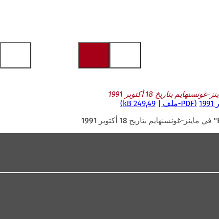
PDF
-ملف
249,49 kB