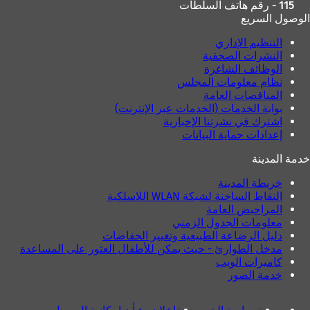
115 - رقم هاتف السلطات
الوصول السريع
التنظيم الإداري
النشرات الصحفية
الوظائف الشاغرة
نظام معلومات المجلس
المناقصات العامة
بوابة الخدمات (الخدمات عبر الإنترنت)
اشترك في نشرتنا الإخبارية
إعدادات حماية البيانات
خدمة المدينة
خريطة المدينة
النقاط الساخنة لشبكة WLAN اللاسلكية
المراحيض العامة
معلومات الجدول الزمني
دليل الرضاعة الطبيعية وتغيير الحفاضات
مدخل الطوارئ - حيث يمكن للأطفال العثور على المساعدة
كاميرات الويب
خدمة الصور