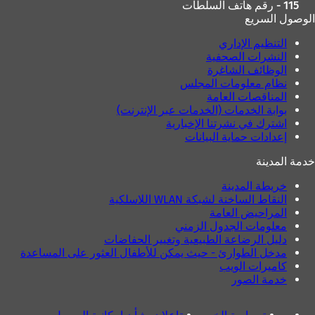
115 - رقم هاتف السلطات
الوصول السريع
التنظيم الإداري
النشرات الصحفية
الوظائف الشاغرة
نظام معلومات المجلس
المناقصات العامة
بوابة الخدمات (الخدمات عبر الإنترنت)
اشترك في نشرتنا الإخبارية
إعدادات حماية البيانات
خدمة المدينة
خريطة المدينة
النقاط الساخنة لشبكة WLAN اللاسلكية
المراحيض العامة
معلومات الجدول الزمني
دليل الرضاعة الطبيعية وتغيير الحفاضات
مدخل الطوارئ - حيث يمكن للأطفال العثور على المساعدة
كاميرات الويب
خدمة الصور