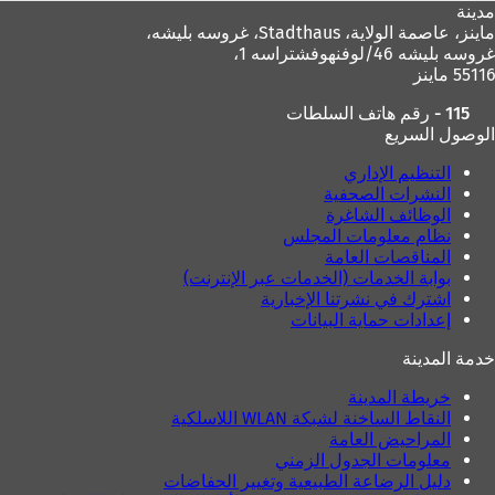
مدينة
ماينز، عاصمة الولاية،
Stadthaus، غروسه بليشه،
غروسه بليشه 46/لوفنهوفشتراسه 1،
55116 ماينز
115 - رقم هاتف السلطات
الوصول السريع
التنظيم الإداري
النشرات الصحفية
الوظائف الشاغرة
نظام معلومات المجلس
المناقصات العامة
بوابة الخدمات (الخدمات عبر الإنترنت)
اشترك في نشرتنا الإخبارية
إعدادات حماية البيانات
خدمة المدينة
خريطة المدينة
النقاط الساخنة لشبكة WLAN اللاسلكية
المراحيض العامة
معلومات الجدول الزمني
دليل الرضاعة الطبيعية وتغيير الحفاضات