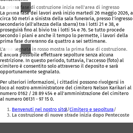
La prima fase di costruzione inizia nell'area di ingresso
La prima fase dei lavori avrà inizio martedì 26 maggio 2026, a
circa 50 metri a sinistra della sala funeraria, presso l'ingresso
secondario (all'altezza della sbarra) tra i lotti 21 e 38, e
proseguirà fino al bivio tra i lotti 54 e 76. Se tutto procede
secondo i piani e anche il tempo lo permette, i lavori della
prima fase dureranno da quattro a sei settimane.
L'area segnata in rosso mostra la prima fase di costruzione.
È ancora possibile effettuare sepolture senza alcuna
restrizione. In questo periodo, tuttavia, l'accesso (foto) al
cimitero è consentito solo attraverso il deposito e sarà
opportunamente segnalato.
Per ulteriori informazioni, i cittadini possono rivolgersi in
loco al nostro amministratore del cimitero Nelson Karikari al
numero 0162 / 28 89 454 e all'amministrazione del cimitero
al numero 06131 - 97 15 0.
Siete
Benvenuti nel nostro sito!
Cimitero e sepoltura
qui:
La costruzione di nuove strade inizia dopo Pentecoste
Area