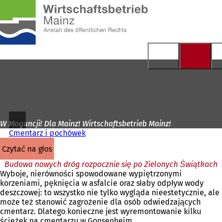
Do
strony
Przejdź do treści
głównej
W Moguncji! Dla Mainz! Wirtschaftsbetrieb Mainz!
Cmentarz i pochówek
czytać na głos
Budowa nowych dróg rozpocznie się po Zielonych Świątkach
Wyboje, nierówności spowodowane wypiętrzonymi
korzeniami, pęknięcia w asfalcie oraz słaby odpływ wody
deszczowej: to wszystko nie tylko wygląda nieestetycznie, ale
może też stanowić zagrożenie dla osób odwiedzających
cmentarz. Dlatego konieczne jest wyremontowanie kilku
ścieżek na cmentarzu w Gonsenheim.