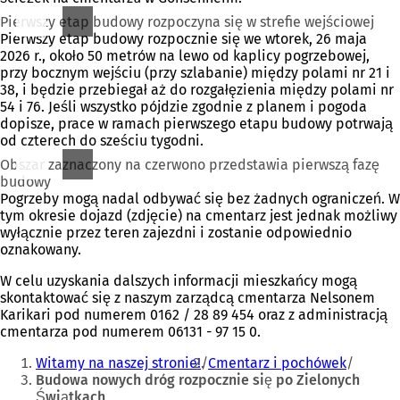
Pierwszy etap budowy rozpoczyna się w strefie wejściowej
Pierwszy etap budowy rozpocznie się we wtorek, 26 maja
2026 r., około 50 metrów na lewo od kaplicy pogrzebowej,
przy bocznym wejściu (przy szlabanie) między polami nr 21 i
38, i będzie przebiegał aż do rozgałęzienia między polami nr
54 i 76. Jeśli wszystko pójdzie zgodnie z planem i pogoda
dopisze, prace w ramach pierwszego etapu budowy potrwają
od czterech do sześciu tygodni.
Obszar zaznaczony na czerwono przedstawia pierwszą fazę
budowy
Pogrzeby mogą nadal odbywać się bez żadnych ograniczeń. W
tym okresie dojazd (zdjęcie) na cmentarz jest jednak możliwy
wyłącznie przez teren zajezdni i zostanie odpowiednio
oznakowany.
W celu uzyskania dalszych informacji mieszkańcy mogą
skontaktować się z naszym zarządcą cmentarza Nelsonem
Karikari pod numerem 0162 / 28 89 454 oraz z administracją
cmentarza pod numerem 06131 - 97 15 0.
Jesteś
Witamy na naszej stronie!
Cmentarz i pochówek
tutaj:
Budowa nowych dróg rozpocznie się po Zielonych
Świątkach