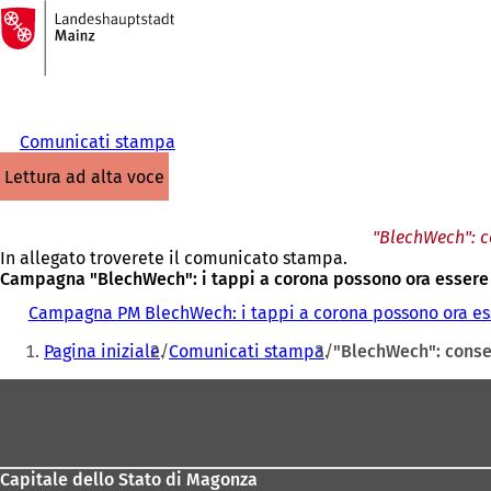
Alla
pagina
Vai al contenuto
iniziale
Comunicati stampa
lettura ad alta voce
"BlechWech": co
In allegato troverete il comunicato stampa.
Campagna "BlechWech": i tappi a corona possono ora essere co
Campagna PM BlechWech: i tappi a corona possono ora esser
Siete
Pagina iniziale
Comunicati stampa
"BlechWech": conseg
qui:
Area
dei
piedi
Capitale dello Stato di Magonza