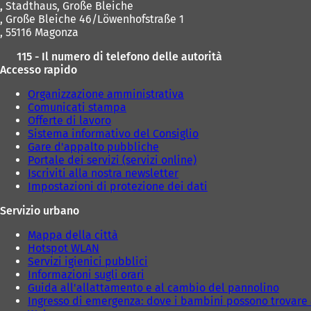
,
Stadthaus, Große Bleiche
, Große Bleiche 46/Löwenhofstraße 1
, 55116 Magonza
115 - Il numero di telefono delle autorità
Accesso rapido
Organizzazione amministrativa
Comunicati stampa
Offerte di lavoro
Sistema informativo del Consiglio
Gare d'appalto pubbliche
Portale dei servizi (servizi online)
Iscriviti alla nostra newsletter
Impostazioni di protezione dei dati
Servizio urbano
Mappa della città
Hotspot WLAN
Servizi igienici pubblici
Informazioni sugli orari
Guida all'allattamento e al cambio del pannolino
Ingresso di emergenza: dove i bambini possono trovare 