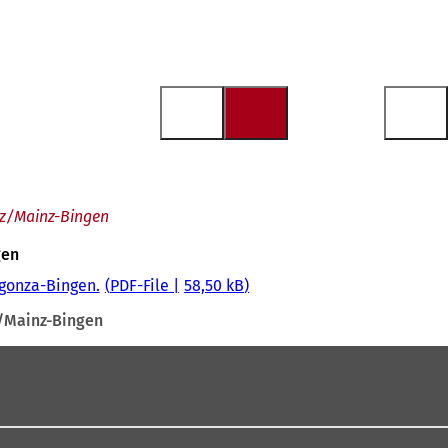
inz/Mainz-Bingen
gen
agonza-Bingen.
PDF
-File
58,50 kB
nz/Mainz-Bingen