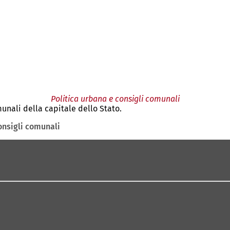
Politica urbana e consigli comunali
munali della capitale dello Stato.
onsigli comunali