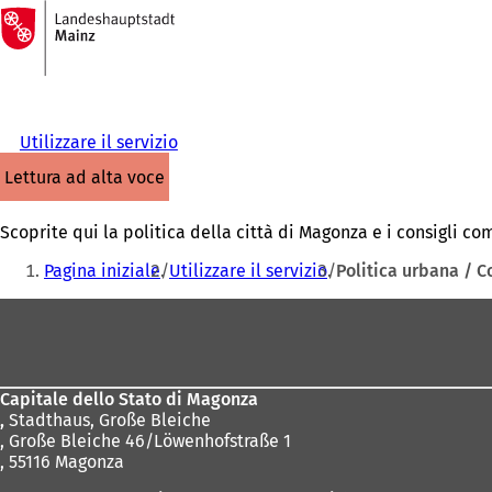
Alla
pagina
Vai al contenuto
iniziale
Utilizzare il servizio
lettura ad alta voce
Scoprite qui la politica della città di Magonza e i consigli co
Siete
Pagina iniziale
Utilizzare il servizio
Politica urbana / C
qui:
Area
dei
piedi
Capitale dello Stato di Magonza
,
Stadthaus, Große Bleiche
, Große Bleiche 46/Löwenhofstraße 1
, 55116 Magonza