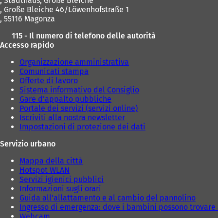
,
Stadthaus, Große Bleiche
n
, Große Bleiche 46/Löwenhofstraße 1
u
, 55116 Magonza
o
v
115 - Il numero di telefono delle autorità
a
Accesso rapido
s
c
Organizzazione amministrativa
h
Comunicati stampa
e
Offerte di lavoro
d
Sistema informativo del Consiglio
a
Gare d'appalto pubbliche
)
Portale dei servizi (servizi online)
Iscriviti alla nostra newsletter
Impostazioni di protezione dei dati
Servizio urbano
Mappa della città
Hotspot WLAN
Servizi igienici pubblici
Informazioni sugli orari
Guida all'allattamento e al cambio del pannolino
Ingresso di emergenza: dove i bambini possono trovare 
Webcam