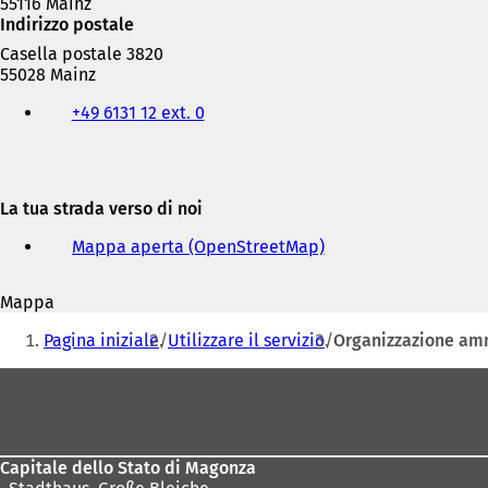
55116 Mainz
Indirizzo postale
Casella postale 3820
55028 Mainz
Telefono,
+49 6131 12 ext. 0
fax
e
indirizzo
e-
mail
La tua strada verso di noi
Mappa aperta (OpenStreetMap)
(
S
i
Mappa
a
Siete
p
Pagina iniziale
Utilizzare il servizio
Organizzazione amm
r
qui:
e
Area
i
dei
n
u
piedi
n
Capitale dello Stato di Magonza
a