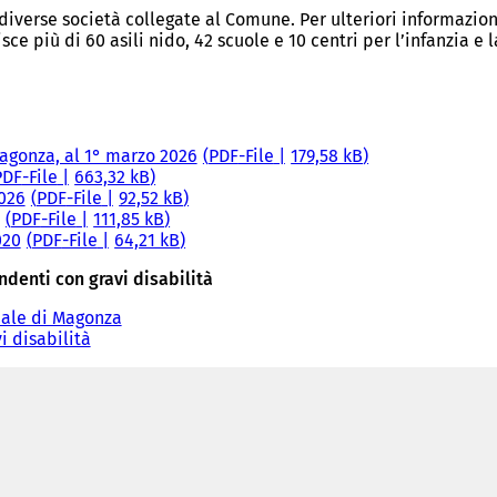
verse società collegate al Comune. Per ulteriori informazioni
 più di 60 asili nido, 42 scuole e 10 centri per l’infanzia e l
agonza, al 1° marzo 2026
PDF
-File
179,58 kB
PDF
-File
663,32 kB
2026
PDF
-File
92,52 kB
PDF
-File
111,85 kB
020
PDF
-File
64,21 kB
denti con gravi disabilità
nale di Magonza
 disabilità