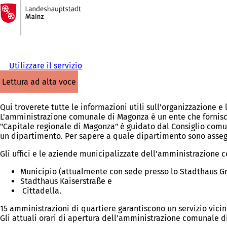
Alla
pagina
Vai al contenuto
iniziale
Utilizzare il servizio
lettura ad alta voce
Qui troverete tutte le informazioni utili sull'organizzazione
L'amministrazione comunale di Magonza è un ente che fornisce s
"Capitale regionale di Magonza" è guidato dal Consiglio com
un dipartimento. Per sapere a quale dipartimento sono assegna
Gli uffici e le aziende municipalizzate dell’amministrazione c
Municipio (attualmente con sede presso lo Stadthaus Gr
Stadthaus Kaiserstraße e
Cittadella.
15 amministrazioni di quartiere garantiscono un servizio vicino
Gli attuali orari di apertura dell’amministrazione comunale 