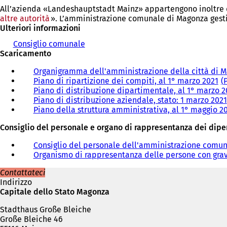
All’azienda «Landeshauptstadt Mainz» appartengono inoltre di
altre autorità
». L’amministrazione comunale di Magonza gestisce
Ulteriori informazioni
Consiglio comunale
Scaricamento
Organigramma dell'amministrazione della città di M
Piano di ripartizione dei compiti, al 1° marzo 2021
Piano di distribuzione dipartimentale, al 1° marzo 
Piano di distribuzione aziendale, stato: 1 marzo 2021
Piano della struttura amministrativa, al 1° maggio 2
Consiglio del personale e organo di rappresentanza dei dipen
Consiglio del personale dell'amministrazione comu
Organismo di rappresentanza delle persone con gravi
Contattateci
Indirizzo
Capitale dello Stato Magonza
Stadthaus Große Bleiche
Große Bleiche 46