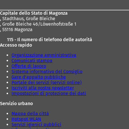
piedi
Capitale dello Stato di Magonza
,
Stadthaus, Große Bleiche
, Große Bleiche 46/Löwenhofstraße 1
, 55116 Magonza
115 - Il numero di telefono delle autorità
Accesso rapido
Organizzazione amministrativa
Comunicati stampa
Offerte di lavoro
Sistema informativo del Consiglio
Gare d'appalto pubbliche
Portale dei servizi (servizi online)
Iscriviti alla nostra newsletter
Impostazioni di protezione dei dati
Servizio urbano
Mappa della città
Hotspot WLAN
Servizi igienici pubblici