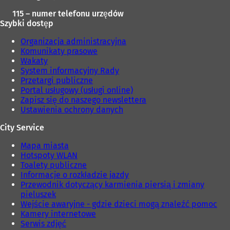
115 – numer telefonu urzędów
Szybki dostęp
Organizacja administracyjna
Komunikaty prasowe
Wakaty
System informacyjny Rady
Przetargi publiczne
Portal usługowy (usługi online)
Zapisz się do naszego newslettera
Ustawienia ochrony danych
City Service
Mapa miasta
Hotspoty WLAN
Toalety publiczne
Informacje o rozkładzie jazdy
Przewodnik dotyczący karmienia piersią i zmiany
pieluszek
Wejście awaryjne - gdzie dzieci mogą znaleźć pomoc
Kamery internetowe
Serwis zdjęć