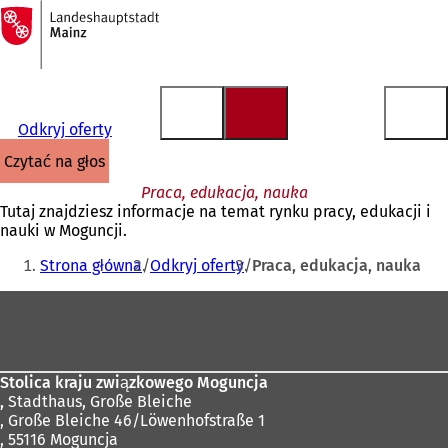
Do
strony
Przejdź do treści
głównej
Odkryj oferty
czytać na głos
Praca, edukacja, nauka
Tutaj znajdziesz informacje na temat rynku pracy, edukacji i
nauki w Moguncji.
Jesteś
Strona główna
Odkryj oferty
Praca, edukacja, nauka
tutaj:
Obszar
stóp
Stolica kraju związkowego Moguncja
,
Stadthaus, Große Bleiche
, Große Bleiche 46/Löwenhofstraße 1
, 55116 Moguncja