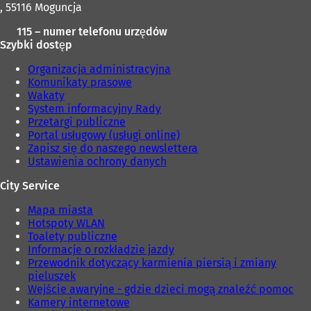
, 55116 Moguncja
115 – numer telefonu urzędów
Szybki dostęp
Organizacja administracyjna
Komunikaty prasowe
Wakaty
System informacyjny Rady
Przetargi publiczne
Portal usługowy (usługi online)
Zapisz się do naszego newslettera
Ustawienia ochrony danych
City Service
Mapa miasta
Hotspoty WLAN
Toalety publiczne
Informacje o rozkładzie jazdy
Przewodnik dotyczący karmienia piersią i zmiany
pieluszek
Wejście awaryjne - gdzie dzieci mogą znaleźć pomoc
Kamery internetowe