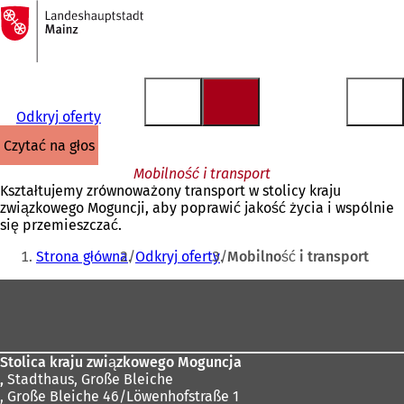
Do
strony
Przejdź do treści
głównej
Odkryj oferty
czytać na głos
Mobilność i transport
Kształtujemy zrównoważony transport w stolicy kraju
związkowego Moguncji, aby poprawić jakość życia i wspólnie
się przemieszczać.
Jesteś
Strona główna
Odkryj oferty
Mobilność i transport
tutaj:
Obszar
stóp
Stolica kraju związkowego Moguncja
,
Stadthaus, Große Bleiche
, Große Bleiche 46/Löwenhofstraße 1