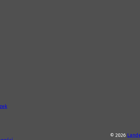
szek
© 2026
Lande