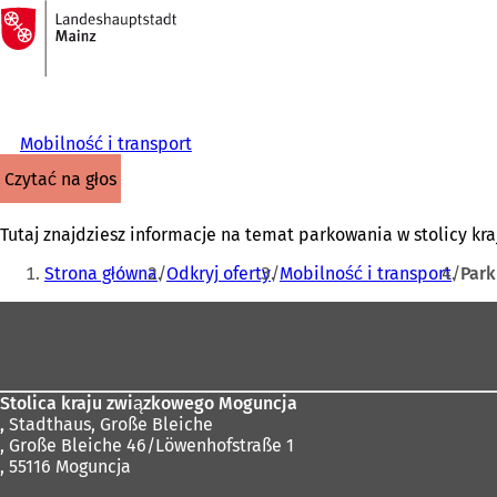
Do
strony
Przejdź do treści
głównej
Mobilność i transport
czytać na głos
Tutaj znajdziesz informacje na temat parkowania w stolicy kr
Jesteś
Strona główna
Odkryj oferty
Mobilność i transport
Park
tutaj:
Obszar
stóp
Stolica kraju związkowego Moguncja
,
Stadthaus, Große Bleiche
, Große Bleiche 46/Löwenhofstraße 1
, 55116 Moguncja