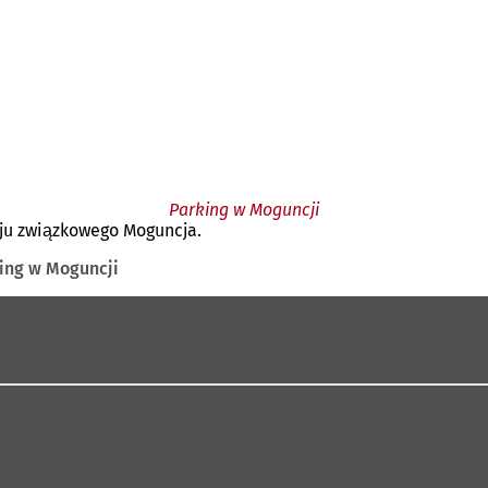
Parking w Moguncji
aju związkowego Moguncja.
ing w Moguncji