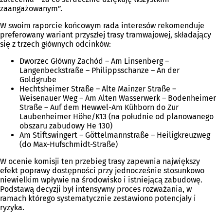
zaangażowanym”.
W swoim raporcie końcowym rada interesów rekomenduje
preferowany wariant przyszłej trasy tramwajowej, składający
się z trzech głównych odcinków:
Dworzec Główny Zachód – Am Linsenberg –
Langenbeckstraße – Philippsschanze – An der
Goldgrube
Hechtsheimer Straße – Alte Mainzer Straße –
Weisenauer Weg – Am Alten Wasserwerk – Bodenheimer
Straße – Auf dem Hewwel-Am Kühborn do Zur
Laubenheimer Höhe/K13 (na południe od planowanego
obszaru zabudowy He 130)
Am Stiftswingert – Göttelmannstraße – Heiligkreuzweg
(do Max-Hufschmidt-Straße)
W ocenie komisji ten przebieg trasy zapewnia największy
efekt poprawy dostępności przy jednocześnie stosunkowo
niewielkim wpływie na środowisko i istniejącą zabudowę.
Podstawą decyzji był intensywny proces rozważania, w
ramach którego systematycznie zestawiono potencjały i
ryzyka.