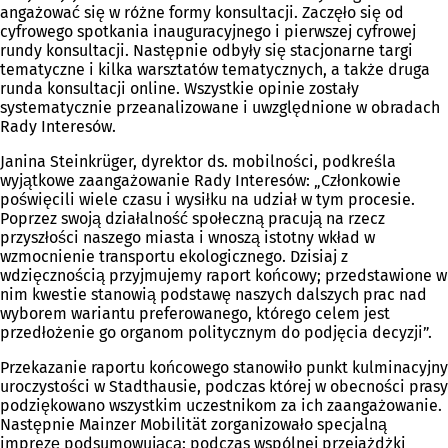
angażować się w różne formy konsultacji. Zaczęło się od
cyfrowego spotkania inauguracyjnego i pierwszej cyfrowej
rundy konsultacji. Następnie odbyły się stacjonarne targi
tematyczne i kilka warsztatów tematycznych, a także druga
runda konsultacji online. Wszystkie opinie zostały
systematycznie przeanalizowane i uwzględnione w obradach
Rady Interesów.
Janina Steinkrüger, dyrektor ds. mobilności, podkreśla
wyjątkowe zaangażowanie Rady Interesów: „Członkowie
poświęcili wiele czasu i wysiłku na udział w tym procesie.
Poprzez swoją działalność społeczną pracują na rzecz
przyszłości naszego miasta i wnoszą istotny wkład w
wzmocnienie transportu ekologicznego. Dzisiaj z
wdzięcznością przyjmujemy raport końcowy; przedstawione w
nim kwestie stanowią podstawę naszych dalszych prac nad
wyborem wariantu preferowanego, którego celem jest
przedłożenie go organom politycznym do podjęcia decyzji”.
Przekazanie raportu końcowego stanowiło punkt kulminacyjny
uroczystości w Stadthausie, podczas której w obecności prasy
podziękowano wszystkim uczestnikom za ich zaangażowanie.
Następnie Mainzer Mobilität zorganizowało specjalną
imprezę podsumowującą: podczas wspólnej przejażdżki