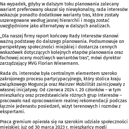
Na wypadek, gdyby w dalszym toku planowania zalecany
wariant preferowany okazał się niewykonalny, rada interesów
wskazuje ponadto dodatkowe warianty tras, które zostały
uszeregowane według jasnej hierarchii i mogą zostać
uwzględnione jako alternatywy w dalszych analizach.
„Dla naszej firmy raport końcowy Rady Interesów stanowi
ważną podstawę do dalszego planowania. Podsumowuje on
perspektywy społeczności miejskiej i dostarcza cennych
wskazówek dotyczących kolejnych etapów planowania oraz
fachowej oceny możliwych wariantów tras”, mówi dyrektor
zarządzający MVG Florian Wiesemann.
Rada ds. interesów była centralnym elementem szeroko
zakrojonego procesu partycypacyjnego, który stolica kraju
związkowego Moguncja oraz Mainzer Mobilität zainicjowały z
własnej inicjatywy. Od czerwca 2024 r. 20 członków – w tym
mieszkańcy oraz przedstawiciele różnych grup interesów –
pracowało nad opracowaniem realnej rekomendacji podczas
łącznie jedenastu posiedzeń, wizyt terenowych i rozmów z
ekspertami.
Praca gremium opierała się na szerokim udziale społeczności
miejskiej: już od 30 marca 2023 r. mieszkańcy mogli