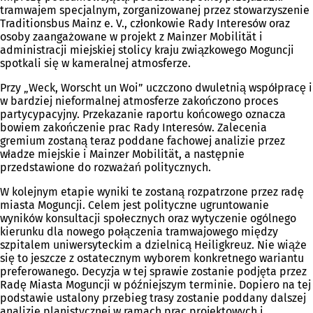
tramwajem specjalnym, zorganizowanej przez stowarzyszenie
Traditionsbus Mainz e. V., członkowie Rady Interesów oraz
osoby zaangażowane w projekt z Mainzer Mobilität i
administracji miejskiej stolicy kraju związkowego Moguncji
spotkali się w kameralnej atmosferze.
Przy „Weck, Worscht un Woi” uczczono dwuletnią współpracę i
w bardziej nieformalnej atmosferze zakończono proces
partycypacyjny. Przekazanie raportu końcowego oznacza
bowiem zakończenie prac Rady Interesów. Zalecenia
gremium zostaną teraz poddane fachowej analizie przez
władze miejskie i Mainzer Mobilität, a następnie
przedstawione do rozważań politycznych.
W kolejnym etapie wyniki te zostaną rozpatrzone przez radę
miasta Moguncji. Celem jest polityczne ugruntowanie
wyników konsultacji społecznych oraz wytyczenie ogólnego
kierunku dla nowego połączenia tramwajowego między
szpitalem uniwersyteckim a dzielnicą Heiligkreuz. Nie wiąże
się to jeszcze z ostatecznym wyborem konkretnego wariantu
preferowanego. Decyzja w tej sprawie zostanie podjęta przez
Radę Miasta Moguncji w późniejszym terminie. Dopiero na tej
podstawie ustalony przebieg trasy zostanie poddany dalszej
analizie planistycznej w ramach prac projektowych i