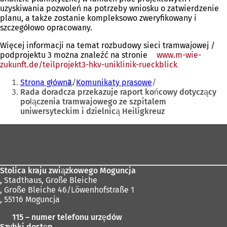
uzyskiwania pozwoleń na potrzeby wniosku o zatwierdzenie
planu, a także zostanie kompleksowo zweryfikowany i
szczegółowo opracowany.
Więcej informacji na temat rozbudowy sieci tramwajowej /
podprojektu 3 można znaleźć na stronie
www.m-wie-
zukunft.de/teilprojekt3-hkv-uniklinik-rueckblick
(Otwiera
Jesteś
się
Strona główna
Komunikaty prasowe
w
tutaj:
Rada doradcza przekazuje raport końcowy dotyczący
nowej
połączenia tramwajowego ze szpitalem
karcie)
uniwersyteckim i dzielnicą Heiligkreuz
Obszar
stóp
Stolica kraju związkowego Moguncja
,
Stadthaus, Große Bleiche
, Große Bleiche 46/Löwenhofstraße 1
, 55116 Moguncja
115 – numer telefonu urzędów
Szybki dostęp