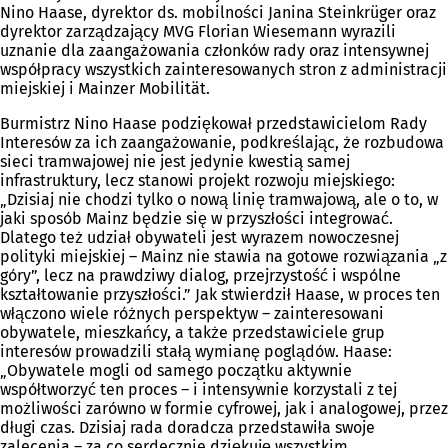
Nino Haase, dyrektor ds. mobilności Janina Steinkrüger oraz
dyrektor zarządzający MVG Florian Wiesemann wyrazili
uznanie dla zaangażowania członków rady oraz intensywnej
współpracy wszystkich zainteresowanych stron z administracji
miejskiej i Mainzer Mobilität.
Burmistrz Nino Haase podziękował przedstawicielom Rady
Interesów za ich zaangażowanie, podkreślając, że rozbudowa
sieci tramwajowej nie jest jedynie kwestią samej
infrastruktury, lecz stanowi projekt rozwoju miejskiego:
„Dzisiaj nie chodzi tylko o nową linię tramwajową, ale o to, w
jaki sposób Mainz będzie się w przyszłości integrować.
Dlatego też udział obywateli jest wyrazem nowoczesnej
polityki miejskiej – Mainz nie stawia na gotowe rozwiązania „z
góry”, lecz na prawdziwy dialog, przejrzystość i wspólne
kształtowanie przyszłości.” Jak stwierdził Haase, w proces ten
włączono wiele różnych perspektyw – zainteresowani
obywatele, mieszkańcy, a także przedstawiciele grup
interesów prowadzili stałą wymianę poglądów. Haase:
„Obywatele mogli od samego początku aktywnie
współtworzyć ten proces – i intensywnie korzystali z tej
możliwości zarówno w formie cyfrowej, jak i analogowej, przez
długi czas. Dzisiaj rada doradcza przedstawiła swoje
zalecenia – za co serdecznie dziękuję wszystkim