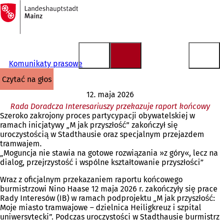
Do
strony
Przejdź do treści
głównej
Komunikaty prasowe
czytać na głos
12. maja 2026
Rada Doradcza Interesariuszy przekazuje raport końcowy
Szeroko zakrojony proces partycypacji obywatelskiej w
ramach inicjatywy „M jak przyszłość” zakończył się
uroczystością w Stadthausie oraz specjalnym przejazdem
tramwajem.
„Moguncja nie stawia na gotowe rozwiązania »z góry«, lecz na
dialog, przejrzystość i wspólne kształtowanie przyszłości”
Wraz z oficjalnym przekazaniem raportu końcowego
burmistrzowi Nino Haase 12 maja 2026 r. zakończyły się prace
Rady Interesów (IB) w ramach podprojektu „M jak przyszłość:
Moje miasto tramwajowe – dzielnica Heiligkreuz i szpital
uniwersytecki”. Podczas uroczystości w Stadthausie burmistrz