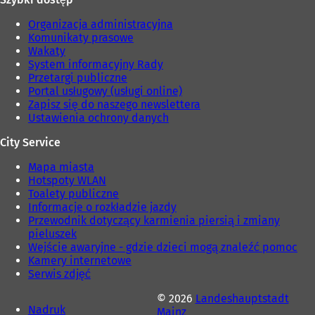
Organizacja administracyjna
Komunikaty prasowe
Wakaty
System informacyjny Rady
Przetargi publiczne
Portal usługowy (usługi online)
Zapisz się do naszego newslettera
Ustawienia ochrony danych
City Service
Mapa miasta
Hotspoty WLAN
Toalety publiczne
Informacje o rozkładzie jazdy
Przewodnik dotyczący karmienia piersią i zmiany
pieluszek
Wejście awaryjne - gdzie dzieci mogą znaleźć pomoc
Kamery internetowe
Serwis zdjęć
© 2026
Landeshauptstadt
Nadruk
Mainz