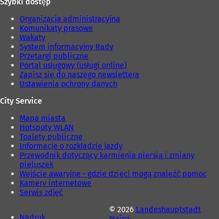
Szybki dostęp
Organizacja administracyjna
Komunikaty prasowe
Wakaty
System informacyjny Rady
Przetargi publiczne
Portal usługowy (usługi online)
Zapisz się do naszego newslettera
Ustawienia ochrony danych
City Service
Mapa miasta
Hotspoty WLAN
Toalety publiczne
Informacje o rozkładzie jazdy
Przewodnik dotyczący karmienia piersią i zmiany
pieluszek
Wejście awaryjne - gdzie dzieci mogą znaleźć pomoc
Kamery internetowe
Serwis zdjęć
© 2026
Landeshauptstadt
Nadruk
Mainz