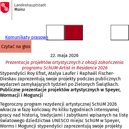
Do
strony
Przejdź do treści
głównej
Komunikaty prasowe
czytać na głos
22. maja 2026
Prezentacja projektów artystycznych z okazji zakończenia
programu SchUM-Artist in Residence 2026
Stypendyści Roy Efrat, Atalya Laufer i Raphaël Fischer-
Dieskau zaprezentują swoje projekty podczas publicznych
wydarzeń zamykających tydzień po Zielonych Świątkach.
Publiczne prezentacje projektów artystycznych w Speyer,
Wormacji i Moguncji
Tegoroczny program rezydencji artystycznej SchUM 2026
wkracza w fazę końcową: Po kilku tygodniach intensywnej
pracy nad historią, tradycjami i zabytkami wpisanych na listę
światowego dziedzictwa UNESCO miejsc SchUM w Speyer,
Worms i Moguncji stypendyści zaprezentują swoje projekty