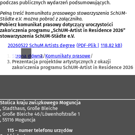
podczas publicznych wydarzeń podsumowujących.
Pełną treść komunikatu prasowego stowarzyszenia SchUM-
Städte e.V. można pobrać z załącznika.
Pobierz komunikat prasowy dotyczący uroczystości
zakończenia programu „SchUM-Artist in Residence 2026”
stowarzyszenia SchUM-Städte e.V.
20260522 SchuM Artists degree
PDF
-Plik
118,82 kB
Jesteś
Strona główna
Komunikaty prasowe
tutaj:
Prezentacja projektów artystycznych z okazji
zakończenia programu SchUM-Artist in Residence 2026
Obszar
stóp
Stolica kraju związkowego Moguncja
,
Stadthaus, Große Bleiche
, Große Bleiche 46/Löwenhofstraße 1
, 55116 Moguncja
115 – numer telefonu urzędów