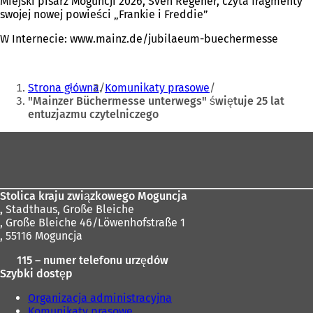
Miejski pisarz Moguncji 2026, Sven Regener, czyta fragmenty
swojej nowej powieści „Frankie i Freddie”
W Internecie: www.mainz.de/jubilaeum-buechermesse
Jesteś
Strona główna
Komunikaty prasowe
tutaj:
"Mainzer Büchermesse unterwegs" świętuje 25 lat
entuzjazmu czytelniczego
Obszar
stóp
Stolica kraju związkowego Moguncja
,
Stadthaus, Große Bleiche
, Große Bleiche 46/Löwenhofstraße 1
, 55116 Moguncja
115 – numer telefonu urzędów
Szybki dostęp
Organizacja administracyjna
Komunikaty prasowe