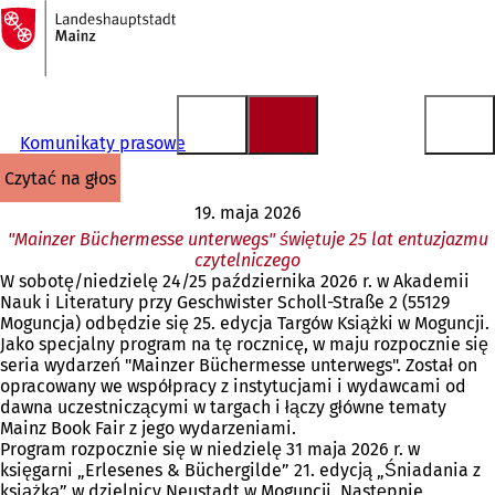
Do
strony
Przejdź do treści
głównej
Komunikaty prasowe
czytać na głos
19. maja 2026
"Mainzer Büchermesse unterwegs" świętuje 25 lat entuzjazmu
czytelniczego
W sobotę/niedzielę 24/25 października 2026 r. w Akademii
Nauk i Literatury przy Geschwister Scholl-Straße 2 (55129
Moguncja) odbędzie się 25. edycja Targów Książki w Moguncji.
Jako specjalny program na tę rocznicę, w maju rozpocznie się
seria wydarzeń "Mainzer Büchermesse unterwegs". Został on
opracowany we współpracy z instytucjami i wydawcami od
dawna uczestniczącymi w targach i łączy główne tematy
Mainz Book Fair z jego wydarzeniami.
Program rozpocznie się w niedzielę 31 maja 2026 r. w
księgarni „Erlesenes & Büchergilde” 21. edycją „Śniadania z
książką” w dzielnicy Neustadt w Moguncji. Następnie