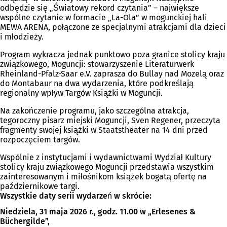
odbędzie się „Światowy rekord czytania” – największe
wspólne czytanie w formacie „La-Ola” w mogunckiej hali
MEWA ARENA, połączone ze specjalnymi atrakcjami dla dzieci
i młodzieży.
Program wykracza jednak punktowo poza granice stolicy kraju
związkowego, Moguncji: stowarzyszenie Literaturwerk
Rheinland-Pfalz-Saar e.V. zaprasza do Bullay nad Mozelą oraz
do Montabaur na dwa wydarzenia, które podkreślają
regionalny wpływ Targów Książki w Moguncji.
Na zakończenie programu, jako szczególna atrakcja,
tegoroczny pisarz miejski Moguncji, Sven Regener, przeczyta
fragmenty swojej książki w Staatstheater na 14 dni przed
rozpoczęciem targów.
Wspólnie z instytucjami i wydawnictwami Wydział Kultury
stolicy kraju związkowego Moguncji przedstawia wszystkim
zainteresowanym i miłośnikom książek bogatą ofertę na
październikowe targi.
Wszystkie daty serii wydarzeń w skrócie:
Niedziela, 31 maja 2026 r., godz. 11.00 w „Erlesenes &
Büchergilde”,