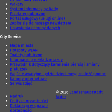
Wakaty
System informacyjny Rady
Przetargi publiczne
Portal usługowy (usługi online)
Zapisz się do naszego newslettera
Ustawienia ochrony danych
City Service
Mapa miasta
Hotspoty WLAN
Toalety publiczne
Informacje o rozkładzie jazdy
Przewodnik dotyczący karmienia piersią i zmiany
pieluszek
Wejście awaryjne - gdzie dzieci mogą znaleźć pomoc
Kamery internetowe
Serwis zdjęć
© 2026
Landeshauptstadt
Nadruk
Mainz
Polityka prywatności
Deklaracja w sprawie
dostępności