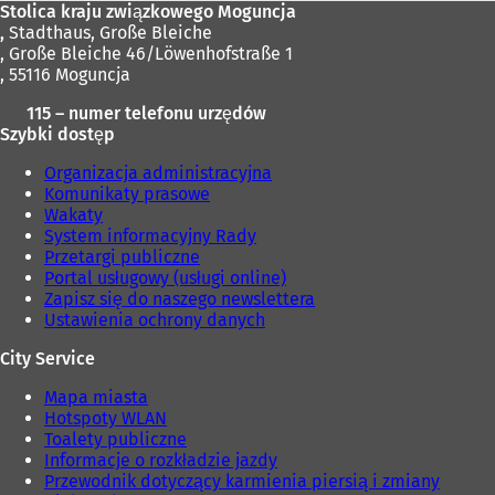
Stolica kraju związkowego Moguncja
,
Stadthaus, Große Bleiche
, Große Bleiche 46/Löwenhofstraße 1
, 55116 Moguncja
115 – numer telefonu urzędów
Szybki dostęp
Organizacja administracyjna
Komunikaty prasowe
Wakaty
System informacyjny Rady
Przetargi publiczne
Portal usługowy (usługi online)
Zapisz się do naszego newslettera
Ustawienia ochrony danych
City Service
Mapa miasta
Hotspoty WLAN
Toalety publiczne
Informacje o rozkładzie jazdy
Przewodnik dotyczący karmienia piersią i zmiany