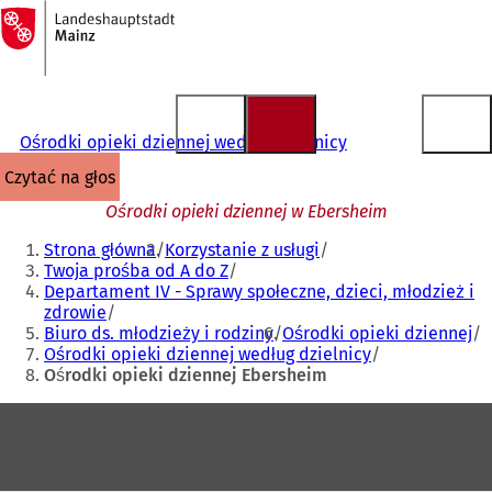
Do
strony
Przejdź do treści
głównej
Ośrodki opieki dziennej według dzielnicy
czytać na głos
Ośrodki opieki dziennej w Ebersheim
Jesteś
Strona główna
Korzystanie z usługi
tutaj:
Twoja prośba od A do Z
Departament IV - Sprawy społeczne, dzieci, młodzież i
zdrowie
Biuro ds. młodzieży i rodziny
Ośrodki opieki dziennej
Ośrodki opieki dziennej według dzielnicy
Ośrodki opieki dziennej Ebersheim
Obszar
stóp