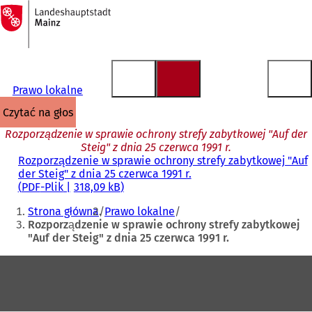
Do
strony
Przejdź do treści
głównej
Prawo lokalne
czytać na głos
Rozporządzenie w sprawie ochrony strefy zabytkowej "Auf der
Steig" z dnia 25 czerwca 1991 r.
Rozporządzenie w sprawie ochrony strefy zabytkowej "Auf
der Steig" z dnia 25 czerwca 1991 r.
PDF
-Plik
318,09 kB
Jesteś
Strona główna
Prawo lokalne
tutaj:
Rozporządzenie w sprawie ochrony strefy zabytkowej
"Auf der Steig" z dnia 25 czerwca 1991 r.
Obszar
stóp