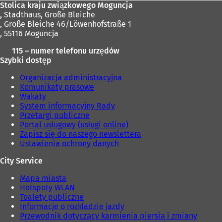
Stolica kraju związkowego Moguncja
,
Stadthaus, Große Bleiche
, Große Bleiche 46/Löwenhofstraße 1
, 55116 Moguncja
115 – numer telefonu urzędów
Szybki dostęp
Organizacja administracyjna
Komunikaty prasowe
Wakaty
System informacyjny Rady
Przetargi publiczne
Portal usługowy (usługi online)
Zapisz się do naszego newslettera
Ustawienia ochrony danych
City Service
Mapa miasta
Hotspoty WLAN
Toalety publiczne
Informacje o rozkładzie jazdy
Przewodnik dotyczący karmienia piersią i zmiany