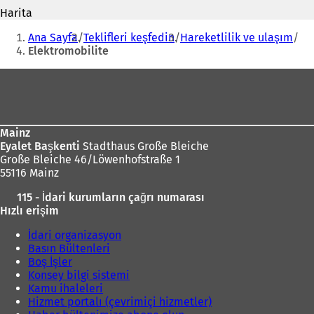
e
Harita
n
i
Buradasınız:
i
Ana Sayfa
Teklifleri keşfedin
Hareketlilik ve ulaşım
b
i
Elektromobilite
i
r
Ayak
s
bölgesi
e
k
m
Mainz
e
Eyalet Başkenti
Stadthaus Große Bleiche
d
Große Bleiche 46/Löwenhofstraße 1
e
55116 Mainz
a
ç
ı
115 - İdari kurumların çağrı numarası
ı
l
Hızlı erişim
l
ı
ı
İdari organizasyon
r
)
Basın Bültenleri
)
Boş İşler
Konsey bilgi sistemi
Kamu ihaleleri
Hizmet portalı (çevrimiçi hizmetler)