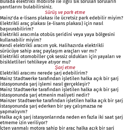
Burada elektrikli mobilite ile ilgili sık sorulan soruların
e
yanıtlarını bulabilirsiniz.
n
i
Sürüş ve park etme
Mainz'da e-lisans plakası ile ücretsiz park edebilir miyim?
b
Elektrikli araç plakası (e-lisans plakası) için nasıl
i
başvurabilirim?
r
Elektrikli aracımla otobüs şeridini veya yaya bölgesini
s
kullanabilir miyim?
e
Kendi elektrikli aracım yok. Halihazırda elektrikli
k
sürücüye sahip araç paylaşım araçları var mı?
m
Elektrikli otomobiller çok sessiz oldukları için yayaları ve
e
bisikletlileri tehlikeye atıyor mu?
d
e
Şarj etme
Elektrikli aracımı nerede şarj edebilirim?
a
Mainz Stadtwerke tarafından işletilen halka açık bir şarj
ç
istasyonunda şarj işlemi nasıl gerçekleşir?
ı
Mainz Stadtwerke tarafından işletilen halka açık bir şarj
l
istasyonunda şarj etmenin maliyeti nedir?
ı
Mainzer Stadtwerke tarafından işletilen halka açık bir şarj
r
istasyonunda şarj ederken bir şey çalışmazsa ne
)
yapmalıyım?
Halka açık şarj istasyonlarında neden en fazla iki saat şarj
etmeme izin veriliyor?
İçten yanmalı motora sahip bir araç halka açık bir şarj