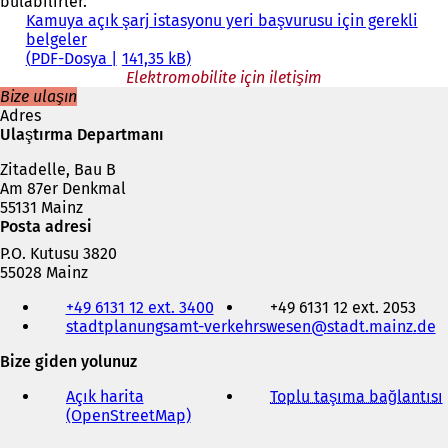
bulabilirler.
Kamuya açık şarj istasyonu yeri başvurusu için gerekli
belgeler
PDF
-Dosya
141,35 kB
Elektromobilite için iletişim
Bize ulaşın
Adres
Ulaştırma Departmanı
Zitadelle, Bau B
Am 87er Denkmal
55131 Mainz
Posta adresi
P.O. Kutusu 3820
55028 Mainz
Telefon,
+49 6131 12 ext. 3400
+49 6131 12 ext. 2053
faks
stadtplanungsamt-verkehrswesen
stadt.mainz
de
ve
e-
Bize giden yolunuz
posta
adresi
Açık harita
Toplu taşıma bağlantısı
(
(OpenStreetMap)
(
Y