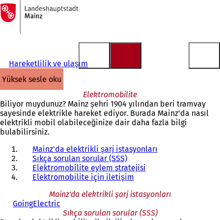
Ana
sayfaya
İçeriğe atla
Hareketlilik ve ulaşım
yüksek sesle oku
Elektromobilite
Biliyor muydunuz? Mainz şehri 1904 yılından beri tramvay
sayesinde elektrikle hareket ediyor. Burada Mainz'da nasıl
elektrikli mobil olabileceğinize dair daha fazla bilgi
bulabilirsiniz.
Mainz'da elektrikli şarj istasyonları
Sıkça sorulan sorular (SSS)
Elektromobilite eylem stratejisi
Elektromobilite için iletişim
Mainz'da elektrikli şarj istasyonları
GoingElectric
(
Y
Sıkça sorulan sorular (SSS)