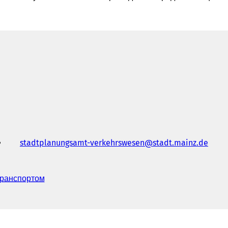
stadtplanungsamt-verkehrswesen
stadt.mainz
de
транспортом
(
В
і
д
к
р