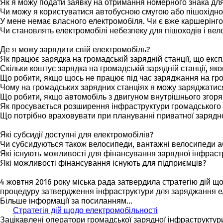
Як я можу подати заявку на отримання номерного знака для
р
Чи можу я користуватися автобусною смугою або пішохідно
и
У мене немає власного електромобіля. Чи є вже каршерінго
в
Чи становлять електромобілі небезпеку для пішоходів і вело
а
є
Де я можу зарядити свій електромобіль?
т
Як працює зарядка на громадській зарядній станції, що екс
ь
Скільки коштує зарядка на громадській зарядній станції, як
с
Що робити, якщо щось не працює під час заряджання на гром
я
Чому на громадських зарядних станціях я можу заряджатися
в
Що робити, якщо автомобіль з двигуном внутрішнього згоря
н
Як просувається розширення інфраструктури громадського
о
Що потрібно враховувати при плануванні приватної зарядно
в
і
Які субсидії доступні для електромобілів?
й
Чи субсидуються також велосипеди, вантажні велосипеди а
в
Які існують можливості для фінансування зарядної інфраст
к
Які можливості фінансування існують для підприємців?
л
а
4 жовтня 2016 року міська рада затвердила стратегію дій що
д
процедуру затвердження інфраструктури для заряджання еле
ц
Більше інформації за посиланням...
і
Стратегія дій щодо електромобільності
)
Зацікавлені оператори громадської зарядної інфраструктури,