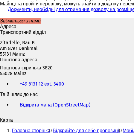
Майнці та пройти перевірку, можуть знайти в додатку перел
Документи, необхідні для отримання дозволу на розміщен
Зв'яжіться з нами
Адреса
Транспортний відділ
Zitadelle, Bau B
Am 87er Denkmal
55131 Mainz
Поштова адреса
Поштова скринька 3820
55028 Mainz
Телефон,
+49 6131 12 ext. 3400
факс
та
Твій шлях до нас
адреса
електронної
Відкрита мапа (OpenStreetMap)
(
пошти
В
і
Карта
д
Ти
к
Головна сторінка
Відкрийте для себе пропозиції
Мобі
р