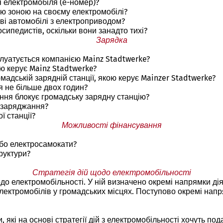
 електромобіля (е-номер)?
ю зоною на своєму електромобілі?
ві автомобілі з електроприводом?
сипедистів, оскільки вони занадто тихі?
Зарядка
плуатується компанією Mainz Stadtwerke?
ою керує Mainz Stadtwerke?
адській зарядній станції, якою керує Mainzer Stadtwerke?
 не більше двох годин?
ння блокує громадську зарядну станцію?
 заряджання?
ї станції?
Можливості фінансування
бо електросамокати?
руктури?
Стратегія дій щодо електромобільності
до електромобільності. У ній визначено окремі напрямки діял
ктромобілів у громадських місцях. Поступово окремі напрям
 які на основі стратегії дій з електромобільності хочуть по