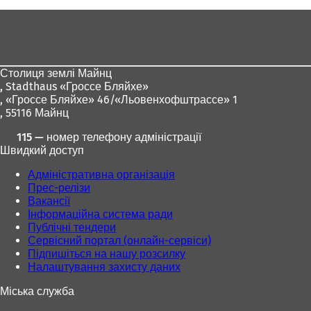
тут:
и
Зона
в
для
а
є
ніг
т
Столиця землі Майнц
ь
,
Stadthaus «Гроссе Бляйхе»
с
, «Гроссе Бляйхе» 46/«Льовенхофштрассе» 1
я
, 55116 Майнц
в
н
115 — номер телефону адміністрації
о
Швидкий доступ
в
і
Адміністративна організація
й
Прес-релізи
в
Вакансії
к
Інформаційна система ради
л
Публічні тендери
а
Сервісний портал (онлайн-сервіси)
д
Підпишіться на нашу розсилку
ц
Налаштування захисту даних
і
)
Міська служба