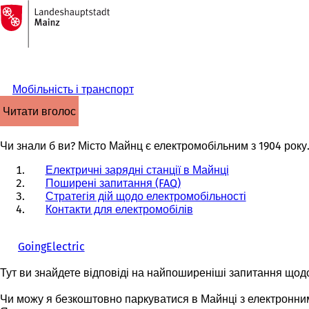
На
головну
Перейти до змісту
сторінку
Мобільність і транспорт
читати вголос
Чи знали б ви? Місто Майнц є електромобільним з 1904 року
Електричні зарядні станції в Майнці
Поширені запитання (FAQ)
Стратегія дій щодо електромобільності
Контакти для електромобілів
GoingElectric
(
В
Тут ви знайдете відповіді на найпоширеніші запитання щод
і
д
Чи можу я безкоштовно паркуватися в Майнці з електронн
к