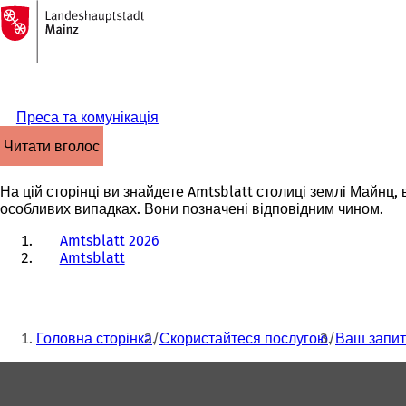
На
головну
Перейти до змісту
сторінку
Преса та комунікація
читати вголос
На цій сторінці ви знайдете Amtsblatt столиці землі Майнц,
особливих випадках. Вони позначені відповідним чином.
Amtsblatt 2026
Amtsblatt
Ти
Головна сторінка
Скористайтеся послугою
Ваш запит
тут:
Зона
для