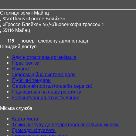
ніг
Столиця землі Майнц
,
Stadthaus «Гроссе Бляйхе»
, «Гроссе Бляйхе» 46/«Льовенхофштрассе» 1
, 55116 Майнц
115 — номер телефону адміністрації
Швидкий доступ
Адміністративна організація
Прес-релізи
Вакансії
Інформаційна система ради
Публічні тендери
Сервісний портал (онлайн-сервіси)
Підпишіться на нашу розсилку
Налаштування захисту даних
Міська служба
Карта міста
Точки доступу до бездротової локальної мережі
Громадські туалети