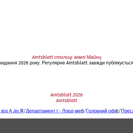
Amtsblatt столиці землі Майнц
 видання 2026 року. Регулярне Amtsblatt завжди публікуєтьс
Amtsblatt 2026
Amtsblatt
 від А до Я
Департамент I - Лорд-мер
Головний офіс
Преса