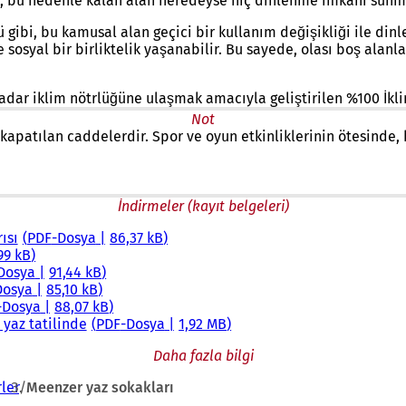
r, bu nedenle kalan alan neredeyse hiç dinlenme imkanı sun
ibi, bu kamusal alan geçici bir kullanım değişikliği ile dinl
sosyal bir birliktelik yaşanabilir. Bu sayede, olası boş alanl
kadar iklim nötrlüğüne ulaşmak amacıyla geliştirilen %100 İkl
Not
 kapatılan caddelerdir. Spor ve oyun etkinliklerinin ötesinde,
İndirmeler (kayıt belgeleri)
ısı
PDF
-Dosya
86,37 kB
99 kB
Dosya
91,44 kB
Dosya
85,10 kB
-Dosya
88,07 kB
yaz tatilinde
PDF
-Dosya
1,92 MB
Daha fazla bilgi
ler
Meenzer yaz sokakları