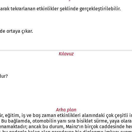
larak tekrarlanan etkinlikler şeklinde gerçekleştirilebilir.
de ortaya çıkar.
Kılavuz
dur?
Arka plan
r, eğitim, iş ve boş zaman etkinlikleri alanındaki çok çeşitli 
. Bu bağlamda, otomobilin yanı sıra bisiklet sürme, yaya olar
oynamaktadır; ancak bu durum, Mainz’ın birçok caddesinde he