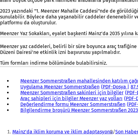
alanı büyük ölçüde park halindeki arabalarla paylaşmaktadı
2023 yazındaki "1. Meenzer Mahalle Caddesi"nde de görüldüğü g
sunulabilir. Böylece daha yaşanabilir caddeler denenebilir ve 
platformu da oluşturulur.
Meenzer Yaz Sokakları, eyalet başkenti Mainz'da 2035 yılına 
Meenzer yaz caddeleri, belirli bir süre boyunca araç trafiğine
Düzeni Dairesi’ne etkinlik izni başvurusu yapılmalıdır.
Tüm formları indirme bölümünde bulabilirsiniz.
Meenzer Sommerstraßen mahallesinden katılım çağr
Uygulama Meenzer Sommerstraßen
PDF
-Dosya
87,
Meenzer Sommerstraßen sakinleri için bilgiler
PDF
-
Araç sahipleri için bilgiler Meenzer yaz yolları
PDF
-
Değerlendirme formu Meenzer Sommerstraßen
PDF
Bilgilendirme broşürü Meenzer Sommerstraßen 2023 
Buradasınız:
Mainz'da iklim koruma ve iklim adaptasyonu
Son Haber