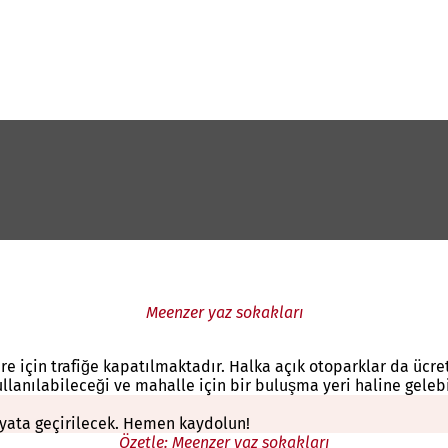
Meenzer yaz sokakları
re için trafiğe kapatılmaktadır. Halka açık otoparklar da ücre
ullanılabileceği ve mahalle için bir buluşma yeri haline gele
yata geçirilecek. Hemen kaydolun!
Özetle: Meenzer yaz sokakları