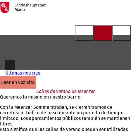
A
la
Saltar al contenido
página
de
inicio
Últimas noticias
leer en voz alta
Calles de verano de Meenzer
Queremos lo mismo en nuestro barrio.
Con la Meenzer Sommerstraßen, se cierran tramos de
carretera al tráfico de paso durante un periodo de tiempo
limitado. Los aparcamientos públicos también se mantienen
libres.
Esto significa que las calles de verano pueden ser utilizadas