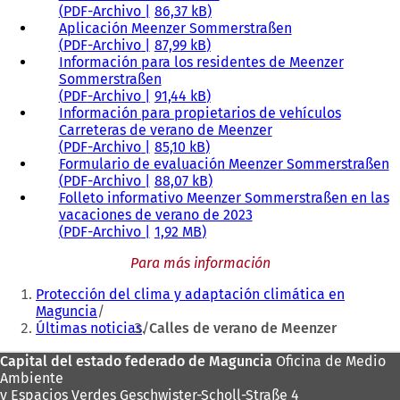
PDF
-Archivo
86,37 kB
Aplicación Meenzer Sommerstraßen
PDF
-Archivo
87,99 kB
Información para los residentes de Meenzer
Sommerstraßen
PDF
-Archivo
91,44 kB
Información para propietarios de vehículos
Carreteras de verano de Meenzer
PDF
-Archivo
85,10 kB
Formulario de evaluación Meenzer Sommerstraßen
PDF
-Archivo
88,07 kB
Folleto informativo Meenzer Sommerstraßen en las
vacaciones de verano de 2023
PDF
-Archivo
1,92 MB
Para más información
Estás
Protección del clima y adaptación climática en
aquí:
Maguncia
Últimas noticias
Calles de verano de Meenzer
Zona
Capital del estado federado de Maguncia
Oficina de Medio
Ambiente
de
y Espacios Verdes Geschwister-Scholl-Straße 4