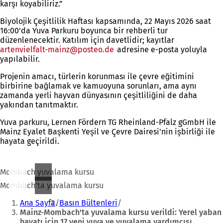
karşı koyabiliriz.”
Biyolojik Çeşitlilik Haftası kapsamında, 22 Mayıs 2026 saat
16:00'da Yuva Parkuru boyunca bir rehberli tur
düzenlenecektir. Katılım için davetlidir; kayıtlar
artenvielfalt-mainz
posteo
de
adresine e-posta yoluyla
yapılabilir.
Projenin amacı, türlerin korunması ile çevre eğitimini
birbirine bağlamak ve kamuoyuna sorunları, ama aynı
zamanda yerli hayvan dünyasının çeşitliliğini de daha
yakından tanıtmaktır.
Yuva parkuru, Lernen Fördern TG Rheinland-Pfalz gGmbH ile
Mainz Eyalet Başkenti Yeşil ve Çevre Dairesi'nin işbirliği ile
hayata geçirildi.
Mombach yuvalama kursu
Mombach'ta yuvalama kursu
Buradasınız:
Ana Sayfa
Basın Bültenleri
Mainz-Mombach'ta yuvalama kursu verildi: Yerel yaban
hayatı için 17 yeni yuva ve yuvalama yardımcısı