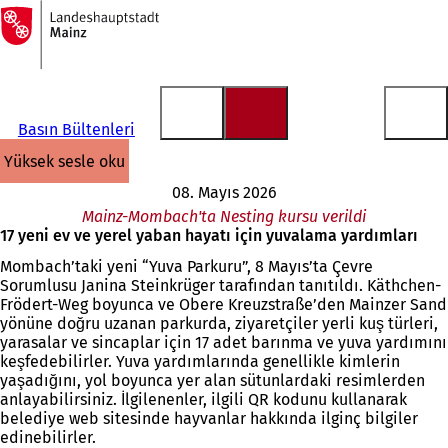
Ana
sayfaya
İçeriğe atla
Basın Bültenleri
yüksek sesle oku
08. Mayıs 2026
Mainz-Mombach'ta Nesting kursu verildi
17 yeni ev ve yerel yaban hayatı için yuvalama yardımları
Mombach’taki yeni “Yuva Parkuru”, 8 Mayıs’ta Çevre
Sorumlusu Janina Steinkrüger tarafından tanıtıldı. Käthchen-
Frödert-Weg boyunca ve Obere Kreuzstraße’den Mainzer Sand
yönüne doğru uzanan parkurda, ziyaretçiler yerli kuş türleri,
yarasalar ve sincaplar için 17 adet barınma ve yuva yardımını
keşfedebilirler. Yuva yardımlarında genellikle kimlerin
yaşadığını, yol boyunca yer alan sütunlardaki resimlerden
anlayabilirsiniz. İlgilenenler, ilgili QR kodunu kullanarak
belediye web sitesinde hayvanlar hakkında ilginç bilgiler
edinebilirler.