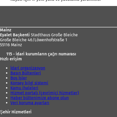
Ayak
bölgesi
Mainz
Eyalet Başkenti
Stadthaus Große Bleiche
Große Bleiche 46/Löwenhofstraße 1
55116 Mainz
115 - İdari kurumların çağrı numarası
Hızlı erişim
İdari organizasyon
Basın Bültenleri
Boş İşler
Konsey bilgi sistemi
Kamu ihaleleri
Hizmet portalı (çevrimiçi hizmetler)
Haber bültenimize abone olun
Veri koruma ayarları
Şehir Hizmetleri