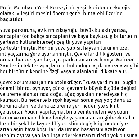
Proje, Mombach Yerel Konseyi'nin yeşil koridorun ekolojik
olarak iyileştirilmesini öneren genel bir talebi üzerine
başlatıldı.
Yuva parkuruna, ev kırmızıkuyruğu, büyük kulaklı yarasa,
sincaplar (ör. bahçe sincapları) ve kaya baykuşu gibi türlerin
yerleşip kullanabileceği çeşitli yuva yapıları
yerleştirilmiştir. Her bir yuva yapısı, hayvan türünün özel
ihtiyaçlarına göre uyarlanmıştır. Çevre farklılık gösterir ve
orman benzeri yapılar, açık park alanları ve komşu Mainzer
Sandes'in tek tek ağaçlarının bulunduğu açık manzaralar gibi
her bir türün kendine özgü yaşam alanlarını dikkate alır.
Çevre Sorumlusu Janina Steinkrüger: “Yuva yardımları bugün
önemli bir rol oynuyor, çünkü çevremiz büyük ölçüde değişti
ve üreme alanlarında doğal ağaç oyukları neredeyse hiç
kalmadı. Bu nedenle birçok hayvan sorun yaşıyor; daha az
koruma alanı ve daha az üreme yeri nedeniyle sıkıntı
çekiyorlar. Yoğun yapılaşma, bina yenilemeleri ve yoğun
tarım ve ormancılık nedeniyle yaşam alanları giderek daha
hızlı bir şekilde kaybediliyor. İklim değişikliği nedeniyle
artan aşırı hava koşulları da üreme başarısını azaltıyor.
Hepimiz yuva yapıları inşa ederek artan türlerin yok oluşuna