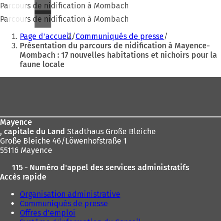
Parcours de nidification à Mombach
Parcours de nidification à Mombach
Vous
Page d'accueil
Communiqués de presse
êtes
Présentation du parcours de nidification à Mayence-
Mombach : 17 nouvelles habitations et nichoirs pour la
ici
faune locale
:
Pied
de
page
Mayence
, capitale du Land
Stadthaus Große Bleiche
Große Bleiche 46/Löwenhofstraße 1
55116 Mayence
115 - Numéro d'appel des services administratifs
Accès rapide
Organisation administrative
Communiqués de presse
Offres d'emploi