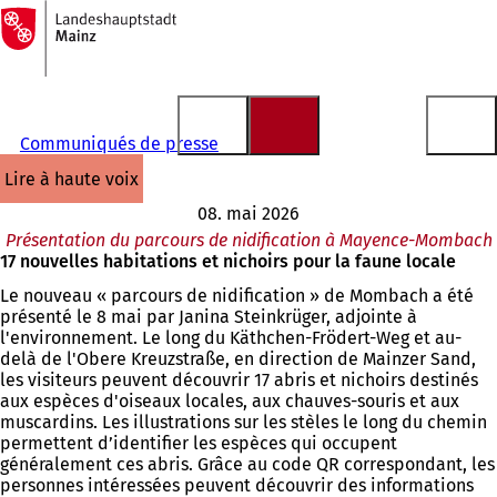
Vers
la
Accéder au contenu
page
d'accueil
Communiqués de presse
lire à haute voix
08. mai 2026
Présentation du parcours de nidification à Mayence-Mombach
17 nouvelles habitations et nichoirs pour la faune locale
Le nouveau « parcours de nidification » de Mombach a été
présenté le 8 mai par Janina Steinkrüger, adjointe à
l'environnement. Le long du Käthchen-Frödert-Weg et au-
delà de l'Obere Kreuzstraße, en direction de Mainzer Sand,
les visiteurs peuvent découvrir 17 abris et nichoirs destinés
aux espèces d'oiseaux locales, aux chauves-souris et aux
muscardins. Les illustrations sur les stèles le long du chemin
permettent d’identifier les espèces qui occupent
généralement ces abris. Grâce au code QR correspondant, les
personnes intéressées peuvent découvrir des informations