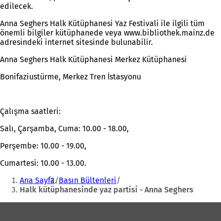
edilecek.
Anna Seghers Halk Kütüphanesi Yaz Festivali ile ilgili tüm
önemli bilgiler kütüphanede veya www.bibliothek.mainz.de
adresindeki internet sitesinde bulunabilir.
Anna Seghers Halk Kütüphanesi Merkez Kütüphanesi
Bonifaziustürme, Merkez Tren İstasyonu
Çalışma saatleri:
Salı, Çarşamba, Cuma: 10.00 - 18.00,
Perşembe: 10.00 - 19.00,
Cumartesi: 10.00 - 13.00.
Buradasınız:
Ana Sayfa
Basın Bültenleri
Halk kütüphanesinde yaz partisi - Anna Seghers
Ayak