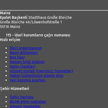
bölgesi
Mainz
Eyalet Başkenti
Stadthaus Große Bleiche
Große Bleiche 46/Löwenhofstraße 1
55116 Mainz
115 - İdari kurumların çağrı numarası
Hızlı erişim
İdari organizasyon
Basın Bültenleri
Boş İşler
Konsey bilgi sistemi
Kamu ihaleleri
Hizmet portalı (çevrimiçi hizmetler)
Haber bültenimize abone olun
Veri koruma ayarları
Şehir Hizmetleri
Şehir haritası
WLAN etkin noktaları
Umumi tuvaletler