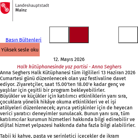
Ana
sayfaya
İçeriğe atla
Basın Bültenleri
yüksek sesle oku
12. Mayıs 2026
Halk kütüphanesinde yaz partisi - Anna Seghers
Anna Seghers Halk Kütüphanesi tüm ilgilileri 13 Haziran 2026
Cumartesi günü düzenlenecek olan yaz festivaline davet
ediyor. Ziyaretçiler, saat 15.00'ten 18.00'e kadar genç ve
yaşlılar için çeşitli bir program bekleyebilirler.
Büyükler ve küçükler için katılımcı etkinliklerin yanı sıra,
çocuklara yönelik hikâye okuma etkinlikleri ve el işi
atölyeleri düzenlenecek; ayrıca yetişkinler için de heyecan
verici yaratıcı deneyimler sunulacak. Bunun yanı sıra, tüm
katılımcılar kurumun hizmetleri hakkında bilgi edinebilir ve
dijital hizmet yelpazesi hakkında daha fazla bilgi alabilirler.
Tabii ki kahve, pasta ve serinletici içecekler de ikram