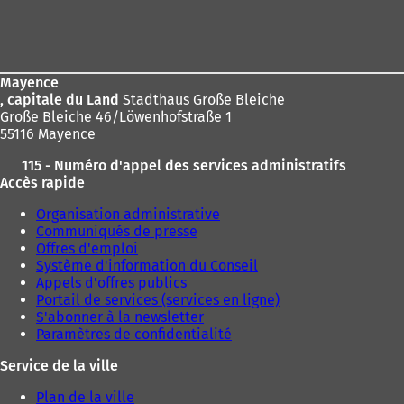
ici
Pied
:
de
page
Mayence
, capitale du Land
Stadthaus Große Bleiche
Große Bleiche 46/Löwenhofstraße 1
55116 Mayence
115 - Numéro d'appel des services administratifs
Accès rapide
Organisation administrative
Communiqués de presse
Offres d'emploi
Système d'information du Conseil
Appels d'offres publics
Portail de services (services en ligne)
S'abonner à la newsletter
Paramètres de confidentialité
Service de la ville
Plan de la ville