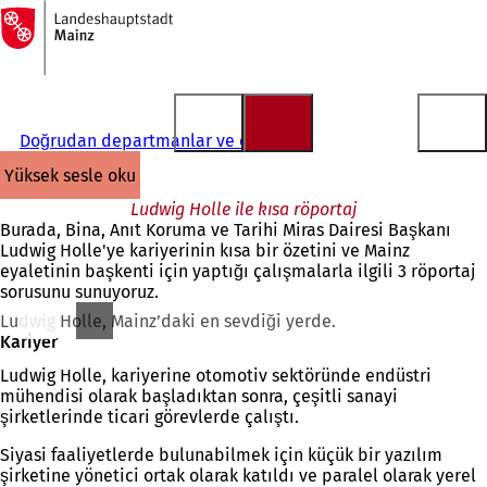
Ana
sayfaya
İçeriğe atla
Doğrudan departmanlar ve ofisler
yüksek sesle oku
Ludwig Holle ile kısa röportaj
Burada, Bina, Anıt Koruma ve Tarihi Miras Dairesi Başkanı
Ludwig Holle'ye kariyerinin kısa bir özetini ve Mainz
eyaletinin başkenti için yaptığı çalışmalarla ilgili 3 röportaj
sorusunu sunuyoruz.
Ludwig Holle, Mainz’daki en sevdiği yerde.
Kariyer
Ludwig Holle, kariyerine otomotiv sektöründe endüstri
mühendisi olarak başladıktan sonra, çeşitli sanayi
şirketlerinde ticari görevlerde çalıştı.
Siyasi faaliyetlerde bulunabilmek için küçük bir yazılım
şirketine yönetici ortak olarak katıldı ve paralel olarak yerel