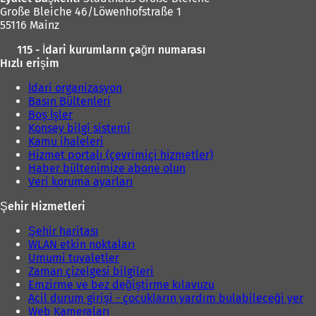
Große Bleiche 46/Löwenhofstraße 1
55116 Mainz
115 - İdari kurumların çağrı numarası
Hızlı erişim
İdari organizasyon
Basın Bültenleri
Boş İşler
Konsey bilgi sistemi
Kamu ihaleleri
Hizmet portalı (çevrimiçi hizmetler)
Haber bültenimize abone olun
Veri koruma ayarları
Şehir Hizmetleri
Şehir haritası
WLAN etkin noktaları
Umumi tuvaletler
Zaman çizelgesi bilgileri
Emzirme ve bez değiştirme kılavuzu
Acil durum girişi - çocukların yardım bulabileceği yer
Web Kameraları