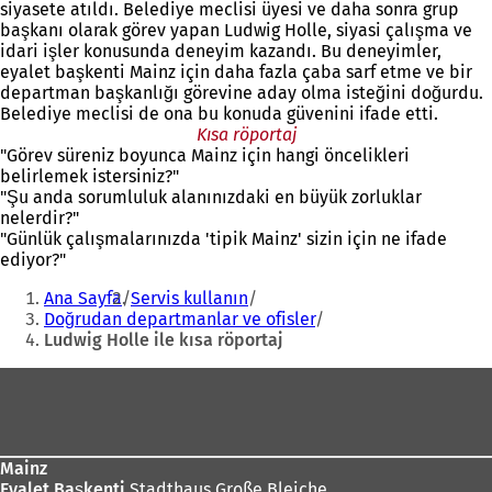
siyasete atıldı. Belediye meclisi üyesi ve daha sonra grup
başkanı olarak görev yapan Ludwig Holle, siyasi çalışma ve
idari işler konusunda deneyim kazandı. Bu deneyimler,
eyalet başkenti Mainz için daha fazla çaba sarf etme ve bir
departman başkanlığı görevine aday olma isteğini doğurdu.
Belediye meclisi de ona bu konuda güvenini ifade etti.
Kısa röportaj
"Görev süreniz boyunca Mainz için hangi öncelikleri
belirlemek istersiniz?"
"Şu anda sorumluluk alanınızdaki en büyük zorluklar
nelerdir?"
"Günlük çalışmalarınızda 'tipik Mainz' sizin için ne ifade
ediyor?"
Buradasınız:
Ana Sayfa
Servis kullanın
Doğrudan departmanlar ve ofisler
Ludwig Holle ile kısa röportaj
Ayak
bölgesi
Mainz
Eyalet Başkenti
Stadthaus Große Bleiche