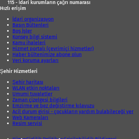
115 - İdari kurumların çağrı numarası
Hızlı erişim
İdari organizasyon
Basın Bültenleri
Boş İşler
Konsey bilgi sistemi
Kamu ihaleleri
Hizmet portalı (çevrimiçi hizmetler)
Haber bültenimize abone olun
Veri koruma ayarları
Şehir Hizmetleri
Şehir haritası
WLAN etkin noktaları
Umumi tuvaletler
Zaman çizelgesi bilgileri
Emzirme ve bez değiştirme kılavuzu
Acil durum girişi - çocukların yardım bulabileceği yer
Web Kameraları
Resim servisi