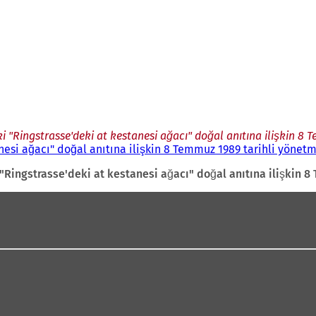
i "Ringstrasse'deki at kestanesi ağacı" doğal anıtına ilişkin 8 
nesi ağacı" doğal anıtına ilişkin 8 Temmuz 1989 tarihli yönetm
"Ringstrasse'deki at kestanesi ağacı" doğal anıtına ilişkin 8