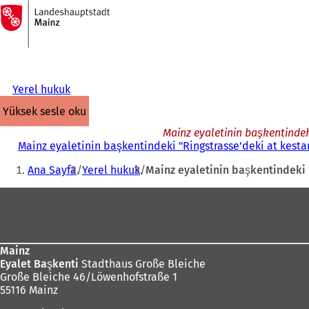
Ana
sayfaya
İçeriğe atla
Yerel hukuk
yüksek sesle oku
Mainz eyaletinin başkentindek
Mainz eyaletinin başkentindeki "Ringstrasse'deki at kesta
Buradasınız:
Ana Sayfa
Yerel hukuk
Mainz eyaletinin başkentindeki 
Ayak
bölgesi
Mainz
Eyalet Başkenti
Stadthaus Große Bleiche
Große Bleiche 46/Löwenhofstraße 1
55116 Mainz