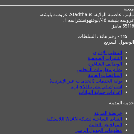
مدينة
ماينز، عاصمة الولاية،
Stadthaus، غروسه بليشه،
غروسه بليشه 46/لوفنهوفشتراسه 1،
55116 ماينز
115 - رقم هاتف السلطات
الوصول السريع
التنظيم الإداري
النشرات الصحفية
الوظائف الشاغرة
نظام معلومات المجلس
المناقصات العامة
بوابة الخدمات (الخدمات عبر الإنترنت)
اشترك في نشرتنا الإخبارية
إعدادات حماية البيانات
خدمة المدينة
خريطة المدينة
النقاط الساخنة لشبكة WLAN اللاسلكية
المراحيض العامة
معلومات الجدول الزمني