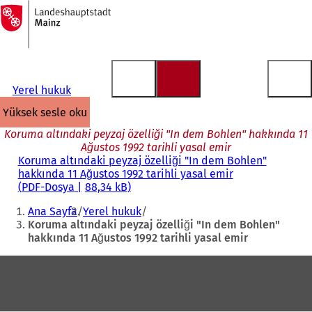
Ana
sayfaya
İçeriğe atla
Yerel hukuk
yüksek sesle oku
Koruma altındaki peyzaj özelliği "In dem Bohlen" hakkında 11
Ağustos 1992 tarihli yasal emir
Koruma altındaki peyzaj özelliği "In dem Bohlen"
hakkında 11 Ağustos 1992 tarihli yasal emir
PDF
-Dosya
88,34 kB
Buradasınız:
Ana Sayfa
Yerel hukuk
Koruma altındaki peyzaj özelliği "In dem Bohlen"
hakkında 11 Ağustos 1992 tarihli yasal emir
Ayak
bölgesi