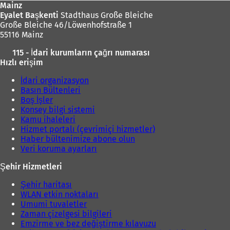
Mainz
Eyalet Başkenti
Stadthaus Große Bleiche
Große Bleiche 46/Löwenhofstraße 1
55116 Mainz
115 - İdari kurumların çağrı numarası
Hızlı erişim
İdari organizasyon
Basın Bültenleri
Boş İşler
Konsey bilgi sistemi
Kamu ihaleleri
Hizmet portalı (çevrimiçi hizmetler)
Haber bültenimize abone olun
Veri koruma ayarları
Şehir Hizmetleri
Şehir haritası
WLAN etkin noktaları
Umumi tuvaletler
Zaman çizelgesi bilgileri
Emzirme ve bez değiştirme kılavuzu