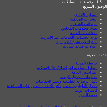
115 - رقم هاتف السلطات
الوصول السريع
التنظيم الإداري
النشرات الصحفية
الوظائف الشاغرة
نظام معلومات المجلس
المناقصات العامة
بوابة الخدمات (الخدمات عبر الإنترنت)
اشترك في نشرتنا الإخبارية
إعدادات حماية البيانات
خدمة المدينة
خريطة المدينة
النقاط الساخنة لشبكة WLAN اللاسلكية
المراحيض العامة
معلومات الجدول الزمني
دليل الرضاعة الطبيعية وتغيير الحفاضات
مدخل الطوارئ - حيث يمكن للأطفال العثور على المساعدة
كاميرات الويب
خدمة الصور