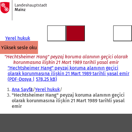
Ana
sayfaya
İçeriğe atla
Yerel hukuk
yüksek sesle oku
"Hechtsheimer Hang" peyzaj koruma alanının geçici olarak
korunmasına ilişkin 21 Mart 1989 tarihli yasal emir
"Hechtsheimer Hang" peyzaj koruma alanının geçici
olarak korunmasına ilişkin 21 Mart 1989 tarihli yasal emir
PDF
-Dosya
578,25 kB
Buradasınız:
Ana Sayfa
Yerel hukuk
"Hechtsheimer Hang" peyzaj koruma alanının geçici
olarak korunmasına ilişkin 21 Mart 1989 tarihli yasal
emir
Ayak
bölgesi