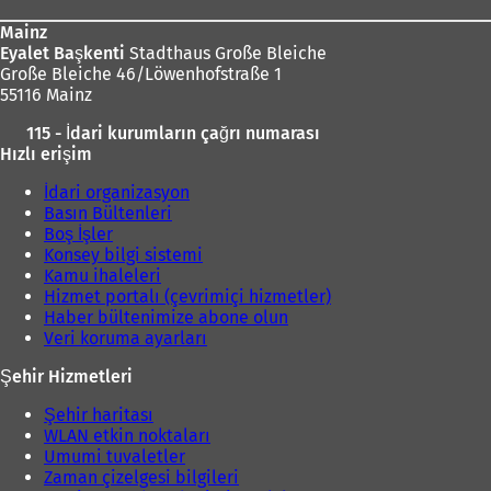
Mainz
Eyalet Başkenti
Stadthaus Große Bleiche
Große Bleiche 46/Löwenhofstraße 1
55116 Mainz
115 - İdari kurumların çağrı numarası
Hızlı erişim
İdari organizasyon
Basın Bültenleri
Boş İşler
Konsey bilgi sistemi
Kamu ihaleleri
Hizmet portalı (çevrimiçi hizmetler)
Haber bültenimize abone olun
Veri koruma ayarları
Şehir Hizmetleri
Şehir haritası
WLAN etkin noktaları
Umumi tuvaletler
Zaman çizelgesi bilgileri