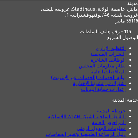
مدينة
ماينز، عاصمة الولاية،
Stadthaus، غروسه بليشه،
غروسه بليشه 46/لوفنهوفشتراسه 1،
55116 ماينز
115 - رقم هاتف السلطات
الوصول السريع
التنظيم الإداري
النشرات الصحفية
الوظائف الشاغرة
نظام معلومات المجلس
المناقصات العامة
بوابة الخدمات (الخدمات عبر الإنترنت)
اشترك في نشرتنا الإخبارية
إعدادات حماية البيانات
خدمة المدينة
خريطة المدينة
النقاط الساخنة لشبكة WLAN اللاسلكية
المراحيض العامة
معلومات الجدول الزمني
دليل الرضاعة الطبيعية وتغيير الحفاضات