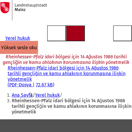
Ana
sayfaya
İçeriğe atla
Yerel hukuk
yüksek sesle oku
Rheinhessen-Pfalz idari bölgesi için 14 Ağustos 1986 tarihli
gençliğin ve kamu ahlakının korunmasına ilişkin yönetmelik
Rheinhessen-Pfalz idari bölgesi için 14 Ağustos 1986
tarihli gençliğin ve kamu ahlakının korunmasına ilişkin
yönetmelik
PDF
-Dosya
72,67 kB
Buradasınız:
Ana Sayfa
Yerel hukuk
Rheinhessen-Pfalz idari bölgesi için 14 Ağustos 1986
tarihli gençliğin ve kamu ahlakının korunmasına ilişkin
yönetmelik
Ayak
bölgesi