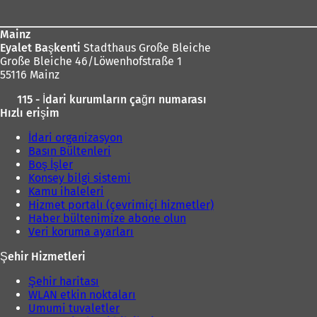
Mainz
Eyalet Başkenti
Stadthaus Große Bleiche
Große Bleiche 46/Löwenhofstraße 1
55116 Mainz
115 - İdari kurumların çağrı numarası
Hızlı erişim
İdari organizasyon
Basın Bültenleri
Boş İşler
Konsey bilgi sistemi
Kamu ihaleleri
Hizmet portalı (çevrimiçi hizmetler)
Haber bültenimize abone olun
Veri koruma ayarları
Şehir Hizmetleri
Şehir haritası
WLAN etkin noktaları
Umumi tuvaletler