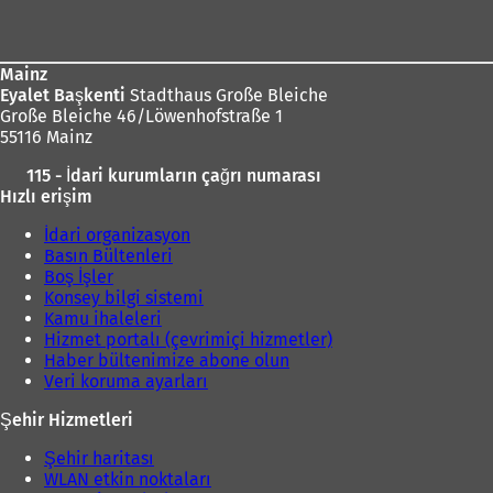
bölgesi
Mainz
Eyalet Başkenti
Stadthaus Große Bleiche
Große Bleiche 46/Löwenhofstraße 1
55116 Mainz
115 - İdari kurumların çağrı numarası
Hızlı erişim
İdari organizasyon
Basın Bültenleri
Boş İşler
Konsey bilgi sistemi
Kamu ihaleleri
Hizmet portalı (çevrimiçi hizmetler)
Haber bültenimize abone olun
Veri koruma ayarları
Şehir Hizmetleri
Şehir haritası
WLAN etkin noktaları