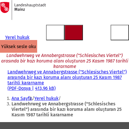
Ana
sayfaya
İçeriğe atla
Yerel hukuk
yüksek sesle oku
Landwehrweg ve Annabergstrasse ("Schlesisches Viertel")
arasında bir kazı koruma alanı oluşturan 25 Kasım 1987 tarihli
kararname
Landwehrweg ve Annabergstrasse ("Schlesisches Viertel")
arasında bir kazı koruma alanı oluşturan 25 Kasım 1987
tarihli kararname
PDF
-Dosya
413,96 kB
Buradasınız:
Ana Sayfa
Yerel hukuk
Landwehrweg ve Annabergstrasse ("Schlesisches
Viertel") arasında bir kazı koruma alanı oluşturan 25
Kasım 1987 tarihli kararname
Ayak