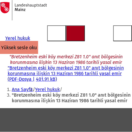
Ana
sayfaya
İçeriğe atla
Yerel hukuk
yüksek sesle oku
"Bretzenheim eski köy merkezi Z81 1.0" anıt bölgesinin
korunmasına ilişkin 13 Haziran 1986 tarihli yasal emir
"Bretzenheim eski köy merkezi Z81 1.0" anıt bölgesinin
korunmasına ilişkin 13 Haziran 1986 tarihli yasal emir
PDF
-Dosya
401,91 kB
Buradasınız:
Ana Sayfa
Yerel hukuk
"Bretzenheim eski köy merkezi Z81 1.0" anıt bölgesinin
korunmasına ilişkin 13 Haziran 1986 tarihli yasal emir
Ayak
bölgesi