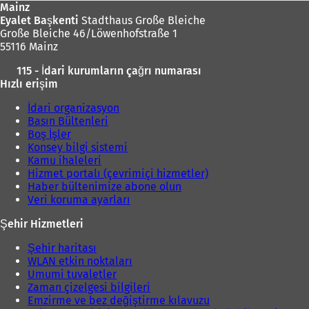
Mainz
Eyalet Başkenti
Stadthaus Große Bleiche
Große Bleiche 46/Löwenhofstraße 1
55116 Mainz
115 - İdari kurumların çağrı numarası
Hızlı erişim
İdari organizasyon
Basın Bültenleri
Boş İşler
Konsey bilgi sistemi
Kamu ihaleleri
Hizmet portalı (çevrimiçi hizmetler)
Haber bültenimize abone olun
Veri koruma ayarları
Şehir Hizmetleri
Şehir haritası
WLAN etkin noktaları
Umumi tuvaletler
Zaman çizelgesi bilgileri
Emzirme ve bez değiştirme kılavuzu