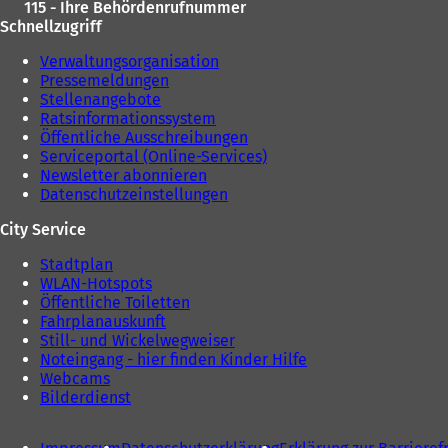
115 - Ihre Behördenrufnummer
Schnellzugriff
Verwaltungsorganisation
Pressemeldungen
Stellenangebote
Ratsinformationssystem
Öffentliche Ausschreibungen
Serviceportal (Online-Services)
Newsletter abonnieren
Datenschutzeinstellungen
City Service
Stadtplan
WLAN-Hotspots
Öffentliche Toiletten
Fahrplanauskunft
Still- und Wickelwegweiser
Noteingang - hier finden Kinder Hilfe
Webcams
Bilderdienst