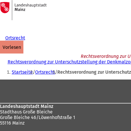
Zur
Startseite
Inhalt anspringen
Ortsrecht
vorlesen
Rechtsverordnung zur Un
Rechtsverordnung zur Unterschutzstellung der Denkmalzone
Sie
Startseite
Ortsrecht
Rechtsverordnung zur Unterschutz
befinden
Fußbereich
sich
hier:
Landeshauptstadt Mainz
Stadthaus Große Bleiche
Große Bleiche 46/Löwenhofstraße 1
55116 Mainz