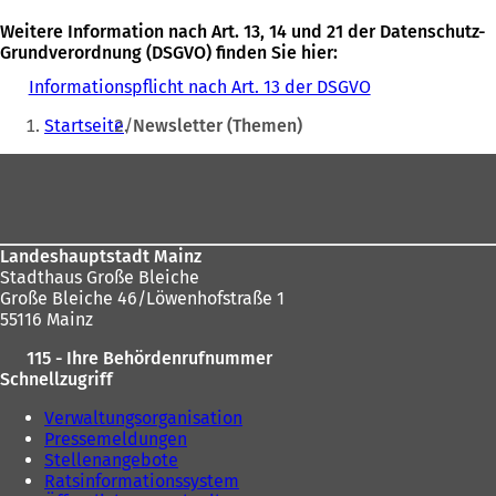
Weitere Information nach Art. 13, 14 und 21 der Datenschutz-
Grundverordnung (DSGVO) finden Sie hier:
Informationspflicht nach Art. 13 der DSGVO
Sie
Startseite
Newsletter (Themen)
befinden
Fußbereich
sich
hier:
Landeshauptstadt Mainz
Stadthaus Große Bleiche
Große Bleiche 46/Löwenhofstraße 1
55116 Mainz
115 - Ihre Behördenrufnummer
Schnellzugriff
Verwaltungsorganisation
Pressemeldungen
Stellenangebote
Ratsinformationssystem