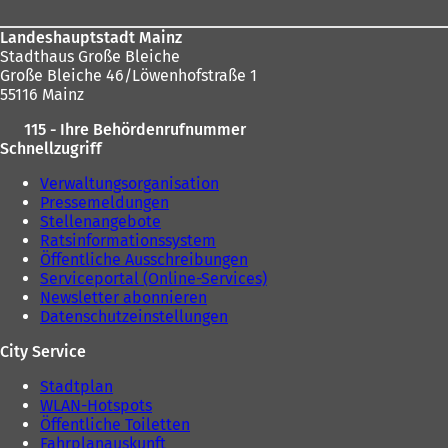
n
e
e
m
Landeshauptstadt Mainz
m
n
Stadthaus Große Bleiche
n
e
Große Bleiche 46/Löwenhofstraße 1
e
u
55116 Mainz
u
e
e
n
115 - Ihre Behördenrufnummer
n
T
Schnellzugriff
T
a
a
b
Verwaltungsorganisation
b
)
Pressemeldungen
)
Stellenangebote
Ratsinformationssystem
Öffentliche Ausschreibungen
Serviceportal (Online-Services)
Newsletter abonnieren
Datenschutzeinstellungen
City Service
Stadtplan
WLAN-Hotspots
Öffentliche Toiletten
Fahrplanauskunft