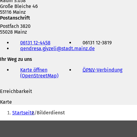
Raum 5.038
Große Bleiche 46
55116 Mainz
Postanschrift
Postfach 3820
55028 Mainz
Telefon,
06131 12-4458
06131 12-3819
Fax
qendresa.gjyzeli
stadt.mainz
de
und
E-
Ihr Weg zu uns
Mail-
Adresse
Karte öffnen
ÖPNV
-Verbindung
(
(OpenStreetMap)
(
Ö
Ö
f
f
f
Erreichbarkeit
f
n
n
e
Karte
e
t
Sie
t
i
Startseite
Bilderdienst
befinden
i
n
n
e
Fußbereich
sich
e
i
hier:
i
n