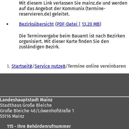
u
e
f
Mit diesem Link verlassen Sie mainz.de und werden
e
i
f
auf das Angebot der Kommunix (termine-
n
n
n
reservieren.de) geleitet.
T
e
e
a
m
t
Bezirksübersicht
PDF
-Datei
13,20 MB
b
n
i
)
e
n
Die Terminvergabe beim Bauamt ist nach Bezirken
u
e
organisiert. Mit dieser Karte finden Sie den
e
i
zuständigen Bezirk.
n
n
T
e
Sie
a
m
Startseite
Service nutzen
Termine online vereinbaren
b
n
befinden
)
e
Fußbereich
sich
u
e
hier:
n
T
Landeshauptstadt Mainz
a
Stadthaus Große Bleiche
b
Große Bleiche 46/Löwenhofstraße 1
)
55116 Mainz
115 - Ihre Behördenrufnummer