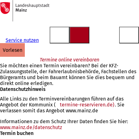
Zur
Startseite
Inhalt anspringen
Service nutzen
vorlesen
Termine online vereinbaren
Sie möchten einen Termin vereinbaren? Bei der KFZ-
Zulassungsstelle, der Fahrerlaubnisbehörde, Fachstellen des
Bürgeramts und beim Bauamt können Sie dies bequem und
direkt online erledigen.
Datenschutzhinweis
Alle Links zu den Terminvereinbarungen führen auf das
Angebot der Kommunix (
termine-reservieren.de)
(Öffnet
. Sie
verlassen somit das Angebot www.mainz.de
in
einem
Informationen zu dem Schutz Ihrer Daten finden Sie hier:
neuen
www.mainz.de/datenschutz
Tab)
Termin buchen