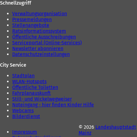
Schnellzugriff
Verwaltungsorganisation
Pressemeldungen
Stellenangebote
Ratsinformationssystem
Öffentliche Ausschreibungen
Serviceportal (Online-Services)
Newsletter abonnieren
Datenschutzeinstellungen
City Service
Stadtplan
WLAN-Hotspots
Öffentliche Toiletten
Fahrplanauskunft
Still- und Wickelwegweiser
Noteingang - hier finden Kinder Hilfe
Webcams
Bilderdienst
© 2026
Landeshauptstadt
Impressum
Mainz