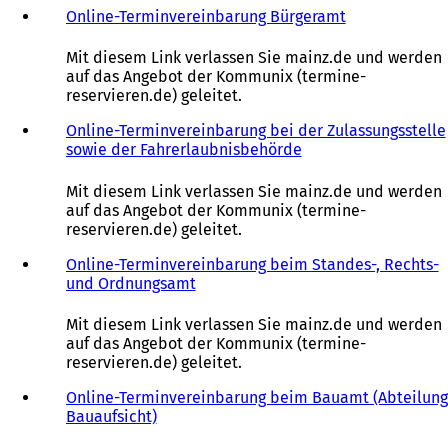
Online-Terminvereinbarung Bürgeramt
(
Ö
f
Mit diesem Link verlassen Sie mainz.de und werden
f
auf das Angebot der Kommunix (termine-
n
reservieren.de) geleitet.
e
t
Online-Terminvereinbarung bei der Zulassungsstelle
i
sowie der Fahrerlaubnisbehörde
(
n
Ö
e
f
Mit diesem Link verlassen Sie mainz.de und werden
i
f
auf das Angebot der Kommunix (termine-
n
n
reservieren.de) geleitet.
e
e
m
t
Online-Terminvereinbarung beim Standes-, Rechts-
n
i
und Ordnungsamt
(
e
n
Ö
u
e
f
Mit diesem Link verlassen Sie mainz.de und werden
e
i
f
auf das Angebot der Kommunix (termine-
n
n
n
reservieren.de) geleitet.
T
e
e
a
m
t
Online-Terminvereinbarung beim Bauamt (Abteilung
b
n
i
Bauaufsicht)
(
)
e
n
Ö