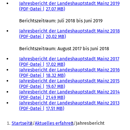
Jahresbericht der Landeshauptstadt Mainz 2019
a
u
e
PDF
-Datei
27,07 MB
b
e
m
)
n
n
Berichtszeitraum: Juli 2018 bis Juni 2019
T
e
a
u
Jahresbericht der Landeshauptstadt Mainz 2018
b
e
PDF
-Datei
20,02 MB
)
n
T
Berichtszeitraum: August 2017 bis Juni 2018
a
b
Jahresbericht der Landeshauptstadt Mainz 2017
)
PDF
-Datei
17,02 MB
Jahresbericht der Landeshauptstadt Mainz 2016
PDF
-Datei
18,32 MB
Jahresbericht der Landeshauptstadt Mainz 2015
PDF
-Datei
19,67 MB
Jahresbericht der Landeshauptstadt Mainz 2014
PDF
-Datei
21,49 MB
Jahresbericht der Landeshauptstadt Mainz 2013
PDF
-Datei
17,51 MB
Sie
Startseite
Aktuelles erfahren
Jahresbericht
befinden