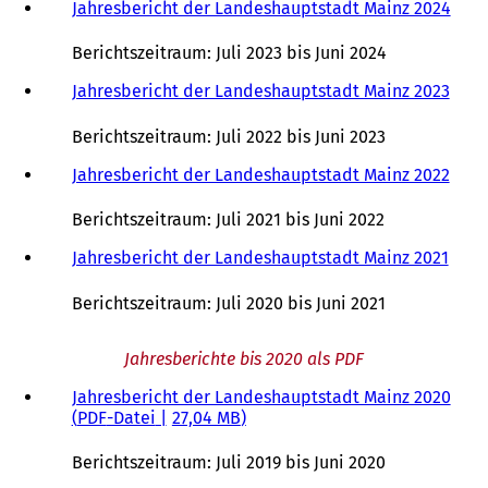
Jahresbericht der Landeshauptstadt Mainz 2024
(
f
Ö
n
f
e
Berichtszeitraum: Juli 2023 bis Juni 2024
f
t
n
Jahresbericht der Landeshauptstadt Mainz 2023
(
i
e
Ö
n
t
f
e
Berichtszeitraum: Juli 2022 bis Juni 2023
i
f
i
n
n
Jahresbericht der Landeshauptstadt Mainz 2022
(
n
e
e
Ö
e
i
t
f
m
Berichtszeitraum: Juli 2021 bis Juni 2022
n
i
f
n
e
n
n
Jahresbericht der Landeshauptstadt Mainz 2021
(
e
m
e
e
Ö
u
n
i
t
f
e
Berichtszeitraum: Juli 2020 bis Juni 2021
e
n
i
f
n
u
e
n
n
T
Jahresberichte bis 2020 als PDF
e
m
e
e
a
n
n
i
t
b
Jahresbericht der Landeshauptstadt Mainz 2020
T
e
n
i
)
PDF
-Datei
27,04 MB
a
u
e
n
b
e
m
e
Berichtszeitraum: Juli 2019 bis Juni 2020
)
n
n
i
T
e
n