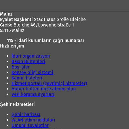
Mainz
Eyalet Başkenti
Stadthaus Große Bleiche
Große Bleiche 46/Löwenhofstraße 1
55116 Mainz
115 - İdari kurumların çağrı numarası
Hızlı erişim
İdari organizasyon
Basın Bültenleri
Boş İşler
Konsey bilgi sistemi
Kamu ihaleleri
Hizmet portalı (çevrimiçi hizmetler)
Haber bültenimize abone olun
Veri koruma ayarları
Şehir Hizmetleri
Şehir haritası
WLAN etkin noktaları
Umumi tuvaletler