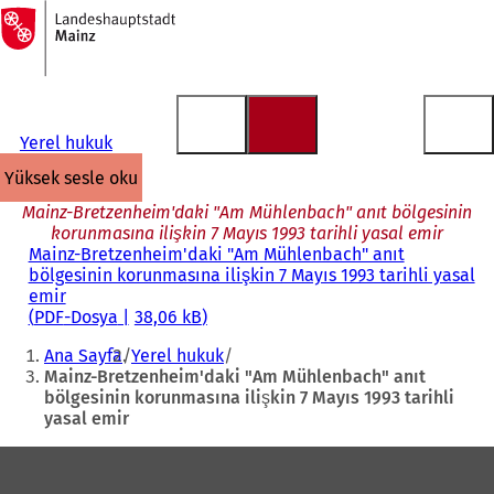
Ana
sayfaya
İçeriğe atla
Yerel hukuk
yüksek sesle oku
Mainz-Bretzenheim'daki "Am Mühlenbach" anıt bölgesinin
korunmasına ilişkin 7 Mayıs 1993 tarihli yasal emir
Mainz-Bretzenheim'daki "Am Mühlenbach" anıt
bölgesinin korunmasına ilişkin 7 Mayıs 1993 tarihli yasal
emir
PDF
-Dosya
38,06 kB
Buradasınız:
Ana Sayfa
Yerel hukuk
Mainz-Bretzenheim'daki "Am Mühlenbach" anıt
bölgesinin korunmasına ilişkin 7 Mayıs 1993 tarihli
yasal emir
Ayak
bölgesi