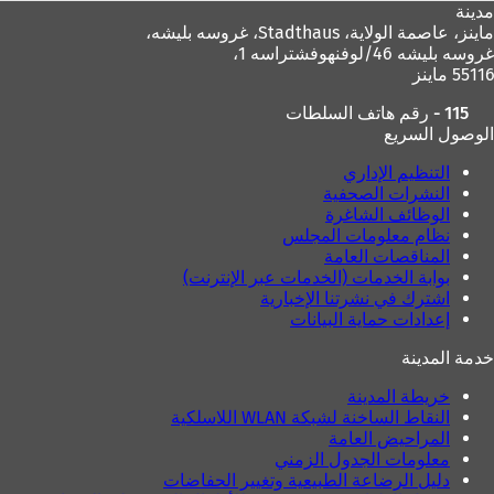
مدينة
ماينز، عاصمة الولاية،
Stadthaus، غروسه بليشه،
غروسه بليشه 46/لوفنهوفشتراسه 1،
55116 ماينز
115 - رقم هاتف السلطات
الوصول السريع
التنظيم الإداري
النشرات الصحفية
الوظائف الشاغرة
نظام معلومات المجلس
المناقصات العامة
بوابة الخدمات (الخدمات عبر الإنترنت)
اشترك في نشرتنا الإخبارية
إعدادات حماية البيانات
خدمة المدينة
خريطة المدينة
النقاط الساخنة لشبكة WLAN اللاسلكية
المراحيض العامة
معلومات الجدول الزمني
دليل الرضاعة الطبيعية وتغيير الحفاضات