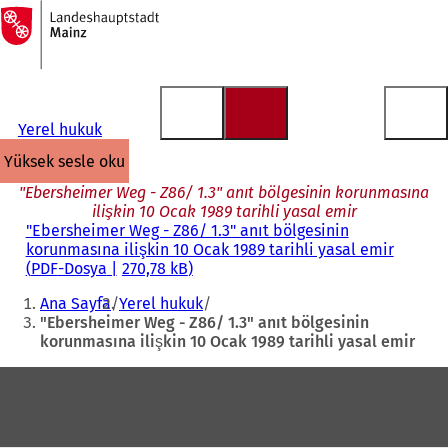
Ana
sayfaya
İçeriğe atla
Yerel hukuk
yüksek sesle oku
"Ebersheimer Weg - Z86/ 1.3" anıt bölgesinin korunmasına
ilişkin 10 Ocak 1989 tarihli yasal emir
"Ebersheimer Weg - Z86/ 1.3" anıt bölgesinin
korunmasına ilişkin 10 Ocak 1989 tarihli yasal emir
PDF
-Dosya
270,78 kB
Buradasınız:
Ana Sayfa
Yerel hukuk
"Ebersheimer Weg - Z86/ 1.3" anıt bölgesinin
korunmasına ilişkin 10 Ocak 1989 tarihli yasal emir
Ayak
bölgesi