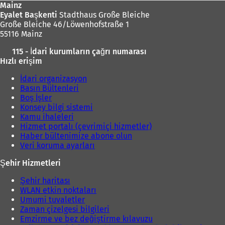
Mainz
Eyalet Başkenti
Stadthaus Große Bleiche
Große Bleiche 46/Löwenhofstraße 1
55116 Mainz
115 - İdari kurumların çağrı numarası
Hızlı erişim
İdari organizasyon
Basın Bültenleri
Boş İşler
Konsey bilgi sistemi
Kamu ihaleleri
Hizmet portalı (çevrimiçi hizmetler)
Haber bültenimize abone olun
Veri koruma ayarları
Şehir Hizmetleri
Şehir haritası
WLAN etkin noktaları
Umumi tuvaletler
Zaman çizelgesi bilgileri
Emzirme ve bez değiştirme kılavuzu