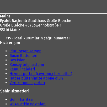
bölgesi
Mainz
Eyalet Başkenti
Stadthaus Große Bleiche
Große Bleiche 46/Löwenhofstraße 1
55116 Mainz
115 - İdari kurumların çağrı numarası
Hızlı erişim
İdari organizasyon
Basın Bültenleri
Boş İşler
Konsey bilgi sistemi
Kamu ihaleleri
Hizmet portalı (çevrimiçi hizmetler)
Haber bültenimize abone olun
Veri koruma ayarları
Şehir Hizmetleri
Şehir haritası
WLAN etkin noktaları