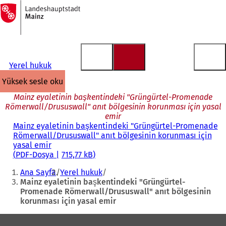
Ana
sayfaya
İçeriğe atla
Yerel hukuk
yüksek sesle oku
Mainz eyaletinin başkentindeki "Grüngürtel-Promenade
Römerwall/Drususwall" anıt bölgesinin korunması için yasal
emir
Mainz eyaletinin başkentindeki "Grüngürtel-Promenade
Römerwall/Drususwall" anıt bölgesinin korunması için
yasal emir
PDF
-Dosya
715,77 kB
Buradasınız:
Ana Sayfa
Yerel hukuk
Mainz eyaletinin başkentindeki "Grüngürtel-
Promenade Römerwall/Drususwall" anıt bölgesinin
korunması için yasal emir
Ayak