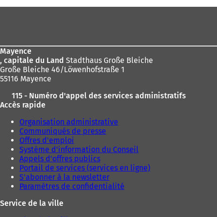
Pied
de
page
Mayence
, capitale du Land
Stadthaus Große Bleiche
Große Bleiche 46/Löwenhofstraße 1
55116 Mayence
115 - Numéro d'appel des services administratifs
Accès rapide
Organisation administrative
Communiqués de presse
Offres d'emploi
Système d'information du Conseil
Appels d'offres publics
Portail de services (services en ligne)
S'abonner à la newsletter
Paramètres de confidentialité
Service de la ville