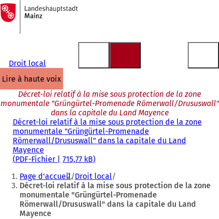
Vers
la
Accéder au contenu
page
d'accueil
Droit local
lire à haute voix
Décret-loi relatif à la mise sous protection de la zone
monumentale "Grüngürtel-Promenade Römerwall/Drususwall"
dans la capitale du Land Mayence
Décret-loi relatif à la mise sous protection de la zone
monumentale "Grüngürtel-Promenade
Römerwall/Drususwall" dans la capitale du Land
Mayence
PDF
-Fichier
715,77 kB
Vous
Page d'accueil
Droit local
êtes
Décret-loi relatif à la mise sous protection de la zone
monumentale "Grüngürtel-Promenade
ici
Römerwall/Drususwall" dans la capitale du Land
:
Mayence