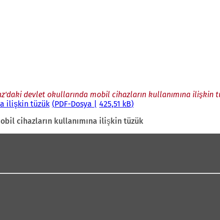
z'daki devlet okullarında mobil cihazların kullanımına ilişkin 
 ilişkin tüzük
PDF
-Dosya
425,51 kB
bil cihazların kullanımına ilişkin tüzük