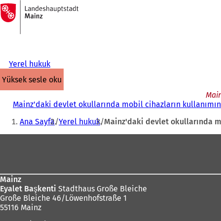
Ana
sayfaya
İçeriğe atla
Yerel hukuk
yüksek sesle oku
Main
Mainz'daki devlet okullarında mobil cihazların kullanımına
Buradasınız:
Ana Sayfa
Yerel hukuk
Mainz'daki devlet okullarında mo
Ayak
bölgesi
Mainz
Eyalet Başkenti
Stadthaus Große Bleiche
Große Bleiche 46/Löwenhofstraße 1
55116 Mainz