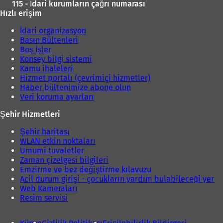
115 - İdari kurumların çağrı numarası
Hızlı erişim
İdari organizasyon
Basın Bültenleri
Boş İşler
Konsey bilgi sistemi
Kamu ihaleleri
Hizmet portalı (çevrimiçi hizmetler)
Haber bültenimize abone olun
Veri koruma ayarları
Şehir Hizmetleri
Şehir haritası
WLAN etkin noktaları
Umumi tuvaletler
Zaman çizelgesi bilgileri
Emzirme ve bez değiştirme kılavuzu
Acil durum girişi - çocukların yardım bulabileceği yer
Web Kameraları
Resim servisi