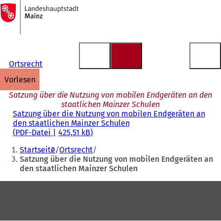
Zur
Startseite
Inhalt anspringen
Ortsrecht
vorlesen
Satzung über die Nutzung von mobilen Endgeräten an den
staatlichen Mainzer Schulen
Satzung über die Nutzung von mobilen Endgeräten an
den staatlichen Mainzer Schulen
PDF
-Datei
425,51 kB
Sie
Startseite
Ortsrecht
befinden
Satzung über die Nutzung von mobilen Endgeräten an
den staatlichen Mainzer Schulen
sich
hier:
Fußbereich